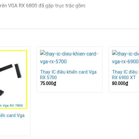
 trên VGA RX 6800 đã gặp trục trặc gồm:
hị hình ảnh.
i chạy game hoặc phần mềm nặng.
tra keo tản nhiệt.
Thay IC điều khiển card Vga
Thay IC điều
 IC điều khiển đã hỏng và cần thay thế.
RX 5700
RX 6900 XT
75.000
₫
80.000
₫
VGA RX 6800
đảm bảo hiệu năng như ban đầu.
iển card Vga
việc mua card VGA mới.
bền bỉ và ổn định hơn.