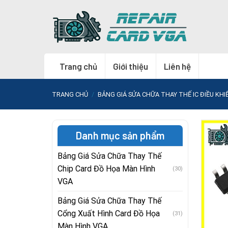
Skip
to
content
Trang chủ
Giới thiệu
Liên hệ
TRANG CHỦ
/
BẢNG GIÁ SỬA CHỮA THAY THẾ IC ĐIỀU KH
Danh mục sản phẩm
Bảng Giá Sửa Chữa Thay Thế
Chip Card Đồ Họa Màn Hình
(30)
VGA
Bảng Giá Sửa Chữa Thay Thế
Cổng Xuất Hình Card Đồ Họa
(31)
Màn Hình VGA