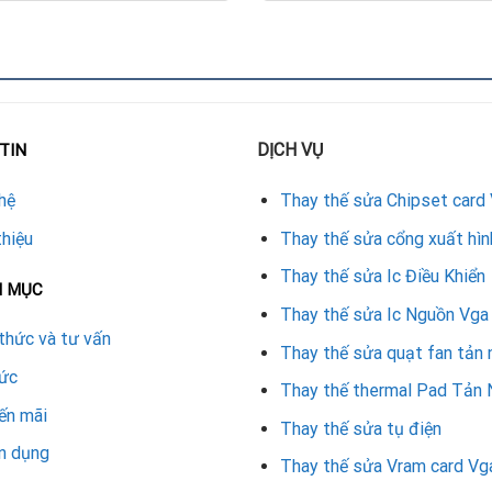
DỊCH VỤ
TIN
ởi kỹ thuật viên chuyên nghiệp với các bước:
hệ
Thay thế sửa Chipset card
thiệu
Thay thế sửa cổng xuất hìn
Thay thế sửa Ic Điều Khiển
N MỤC
.
Thay thế sửa Ic Nguồn Vga
thức và tư vấn
Thay thế sửa quạt fan tản 
.
tức
Thay thế thermal Pad Tản 
oạt động ổn định.
ến mãi
Thay thế sửa tụ điện
n dụng
ửa VGA RX 6800 tại Repair Card Vga
Thay thế sửa Vram card Vg