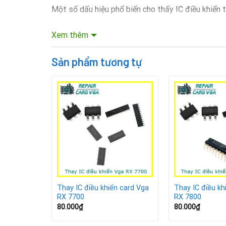
Một số dấu hiệu phổ biến cho thấy IC điều khiển
Card VGA không nhận tín hiệu hoặc không hiển t
Xem thêm
Máy tính thường xuyên bị treo, sập nguồn kh
Sản phẩm tương tự
Quạt VGA không quay hoặc quay bất thường.
VGA bị chập, nóng bất thường dù đã vệ sinh và 
Khi xuất hiện những tình trạng trên, khả năng cao
Lợi ích khi thay IC điều khiển 
Khôi phục hiệu suất: Card hoạt động ổn định, 
n card Vga
Thay IC điều khiển card Vga
Thay IC điều kh
Tiết kiệm chi phí: Thay IC rẻ hơn nhiều so với 
RX 7700
RX 7800
80.000
₫
80.000
₫
Kéo dài tuổi thọ VGA: Giúp linh kiện hoạt động 