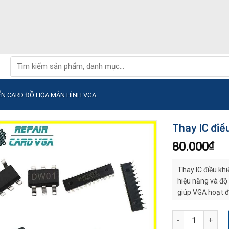
Tìm
kiếm:
IỂN CARD ĐỒ HỌA MÀN HÌNH VGA
Thay IC điề
80.000
₫
Thay IC điều khi
hiệu năng và độ
giúp VGA hoạt độ
Thay IC điều khi