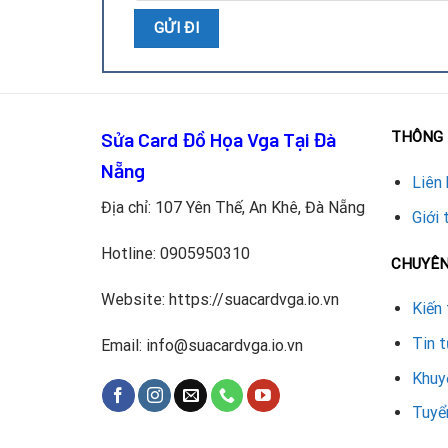
Sửa Card Đồ Họa Vga Tại Đà
THÔNG 
Quy trình thay IC điều khiển cần được thực hiện b
Nẵng
Liên 
Kiểm tra và chẩn đoán lỗi IC điều khiển.
Địa chỉ: 107 Yên Thế, An Khê, Đà Nẵng
Giới 
Tháo rời card VGA và vệ sinh bo mạch.
Hotline:
0905950310
CHUYÊ
Sử dụng máy hàn chuyên dụng để tháo IC hỏng
Website: https://suacardvga.io.vn
Kiến 
Lắp IC điều khiển mới, kiểm tra mạch và kết nối
Tin 
Email: info@suacardvga.io.vn
Test VGA trên máy tính thực tế để đảm bảo h
Khuy
Tuyể
Dịch vụ thay IC điều khiển và s