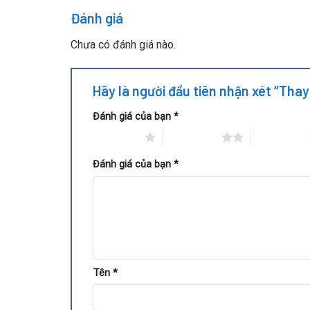
Đánh giá
Giữ nguyên cấu hình: Người dùng không cần lo 
Chưa có đánh giá nào.
Quy trình thay IC điều khiển c
Hãy là người đầu tiên nhận xét “Tha
Đánh giá của bạn
*
1 trên 5 sao
2 trên 5 sao
3 trên 5 sao
Đánh giá của bạn
*
Tên
*