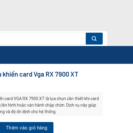
u khiển card Vga RX 7900 XT
ển card VGA RX 7900 XT là lựa chọn cần thiết khi card
 lên hình hoặc vận hành chập chờn. Dịch vụ này giúp
ng và độ ổn định cho hệ thống.
ển card Vga RX 7900 XT số lượng
Thêm vào giỏ hàng