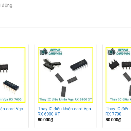
i động.
ển thị sai màu.
ên gặp lỗi đột ngột.
cháy nổ.
VGA RX 7900 XT
.
i.
i.
iển card Vga
Thay IC điều khiển card Vga
Thay IC điều
t sinh.
RX 6900 XT
RX 7700
80.000
₫
80.000
₫
ard VGA RX 7900 XT