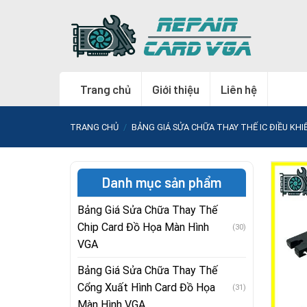
Skip
to
content
Trang chủ
Giới thiệu
Liên hệ
TRANG CHỦ
/
BẢNG GIÁ SỬA CHỮA THAY THẾ IC ĐIỀU KH
Danh mục sản phẩm
Bảng Giá Sửa Chữa Thay Thế
Chip Card Đồ Họa Màn Hình
(30)
VGA
Bảng Giá Sửa Chữa Thay Thế
Cổng Xuất Hình Card Đồ Họa
(31)
Màn Hình VGA