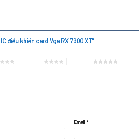
y IC điều khiển card Vga RX 7900 XT”
4 trên 5 sao
5 trên 5 sao
Email
*