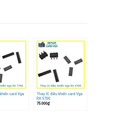
 khiển card Vga
Thay IC điều khiển card Vga
RX 5700
75.000
₫