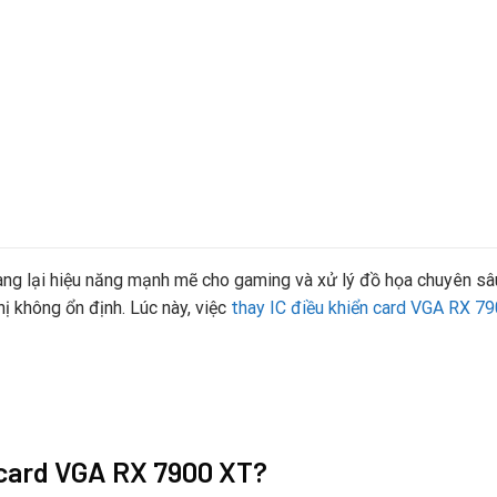
 lại hiệu năng mạnh mẽ cho gaming và xử lý đồ họa chuyên sâu. T
hị không ổn định. Lúc này, việc
thay IC điều khiển card VGA RX 7
 card VGA RX 7900 XT?