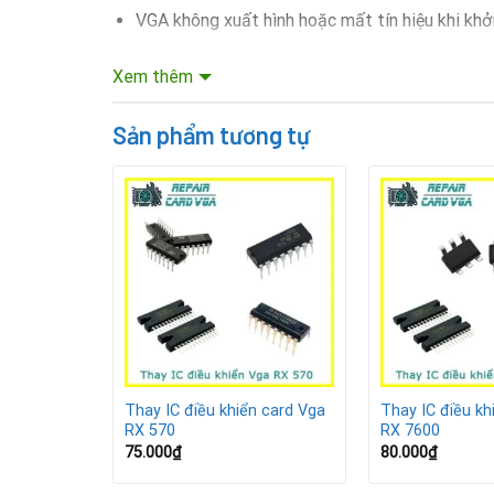
VGA không xuất hình hoặc mất tín hiệu khi khở
Màn hình thường xuyên bị treo, giật lag hoặc hi
Xem thêm
Máy tính chạy game/ứng dụng nặng thường xuy
Sản phẩm tương tự
IC bị nóng bất thường, có dấu hiệu hỏng hoặc 
Lợi ích khi thay IC điều khiển 
Khắc phục lỗi mất hình, treo máy, màn hình đen
Giúp VGA hoạt động mượt mà và ổn định trở lạ
Tiết kiệm chi phí hơn nhiều so với thay card mớ
n card Vga
Thay IC điều khiển card Vga
Thay IC điều kh
Kéo dài tuổi thọ cho VGA, hạn chế hư hỏng phá
RX 570
RX 7600
75.000
₫
80.000
₫
Quy trình thay IC điều khiển c