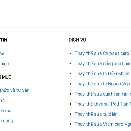
.
iển.
DỊCH VỤ
TIN
mới chính hãng.
hệ
Thay thế sửa Chipset card
thiệu
Thay thế sửa cổng xuất hìn
o quản.
Thay thế sửa Ic Điều Khiển
N MỤC
sửa VGA RX 7900 XT tại Repair Card Vga
Thay thế sửa Ic Nguồn Vga
thức và tư vấn
Thay thế sửa quạt fan tản 
a card đồ họa cao cấp. Dịch vụ thay IC điều khiển card VGA RX 7
tức
ện chính hãng và thiết bị hiện đại. Khách hàng được đảm bảo chất
Thay thế thermal Pad Tản 
ến mãi
Thay thế sửa tụ điện
n dụng
g chỉ giúp khắc phục sự cố hiển thị mà còn duy trì độ bền và hiệ
Thay thế sửa Vram card Vg
hãy đến Repair Card Vga để nhận dịch vụ chuyên nghiệp và uy tín 