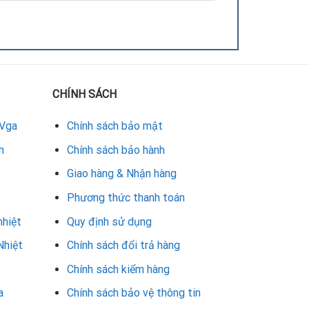
CHÍNH SÁCH
 Vga
Chính sách bảo mật
h
Chính sách bảo hành
Giao hàng & Nhận hàng
Phương thức thanh toán
nhiệt
Quy định sử dụng
900 XT tại đây được thực hiện bởi đội ngũ kỹ
 lượng, bảo hành rõ ràng và thời gian xử lý nhanh
Nhiệt
Chính sách đổi trả hàng
Chính sách kiểm hàng
u năng cho hệ thống. Nếu bạn đang tìm địa chỉ
a
Chính sách bảo vệ thông tin
nhất.