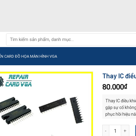
Tìm
kiếm:
IỂN CARD ĐỒ HỌA MÀN HÌNH VGA
Thay IC điề
80.000
₫
Thay IC điều khi
gặp sự cố không
phục hồi hiệu nă
Thay IC điều khi