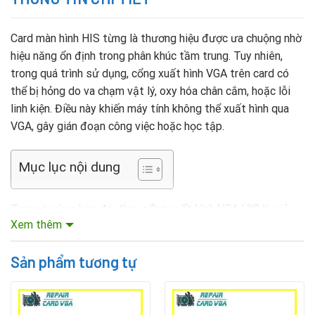
Card màn hình HIS từng là thương hiệu được ưa chuộng nhờ
hiệu năng ổn định trong phân khúc tầm trung. Tuy nhiên,
trong quá trình sử dụng, cổng xuất hình VGA trên card có
thể bị hỏng do va chạm vật lý, oxy hóa chân cắm, hoặc lỗi
linh kiện. Điều này khiến máy tính không thể xuất hình qua
VGA, gây gián đoạn công việc hoặc học tập.
Mục lục nội dung
Trong trường hợp đó,
thay cổng xuất hình VGA HIS
là giải
Xem thêm
pháp sửa chữa hợp lý, giúp khôi phục tín hiệu hình ảnh mà
không cần thay cả card màn hình mới. Đây là phương án tiết
Sản phẩm tương tự
kiệm chi phí nhưng vẫn đảm bảo hiệu quả sử dụng lâu dài.
Nguyên nhân khiến cổng VGA của card HIS bị lỗi