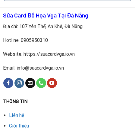
Dấu hiệu cần thay cổng xuất hình GTX 370
Sửa Card Đồ Họa Vga Tại Đà Nẵng
Địa chỉ: 107 Yên Thế, An Khê, Đà Nẵng
Hotline:
0905950310
Website: https://suacardvga.io.vn
Email: info@suacardvga.io.vn
Màn hình không nhận tín hiệu khi kết nối qua cổng VGA
THÔNG TIN
hoặc các cổng khác.
Liên hệ
Hình ảnh bị nhấp nháy, giật hoặc không ổn định khi sử
Giới thiệu
dụng cổng VGA, HDMI.