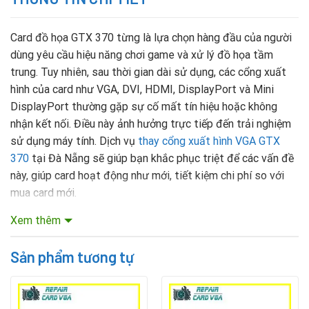
Card đồ họa GTX 370 từng là lựa chọn hàng đầu của người
dùng yêu cầu hiệu năng chơi game và xử lý đồ họa tầm
trung. Tuy nhiên, sau thời gian dài sử dụng, các cổng xuất
hình của card như VGA, DVI, HDMI, DisplayPort và Mini
DisplayPort thường gặp sự cố mất tín hiệu hoặc không
nhận kết nối. Điều này ảnh hưởng trực tiếp đến trải nghiệm
sử dụng máy tính. Dịch vụ
thay cổng xuất hình VGA GTX
370
tại Đà Nẵng sẽ giúp bạn khắc phục triệt để các vấn đề
này, giúp card hoạt động như mới, tiết kiệm chi phí so với
mua card mới.
Xem thêm
Mục lục nội dung
Sản phẩm tương tự
Các dòng card GTX 370 thường gặp lỗi cổng xuất hình
GTX 370 Standard