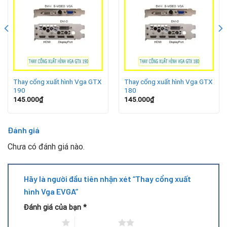
Khi gặp những tình trạng này, thay vì mua card mới tốn kém,
bạn có thể lựa chọn thay cổng xuất hình để tiết kiệm chi phí
và khôi phục hoạt động bình thường cho VGA.
Nguyên Nhân Thường Gặp
Thay cổng xuất hình Vga GTX
Thay cổng xuất hình Vga GTX
190
180
145.000
₫
145.000
₫
Đánh giá
Chưa có đánh giá nào.
Hãy là người đầu tiên nhận xét “Thay cổng xuất
hình Vga EVGA”
Đánh giá của bạn
*
Gắn/rá dây tín hiệu sai cách gây gãy chân cổng
1 trên 5 sao
2 trên 5 sao