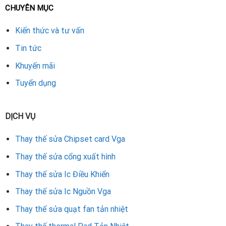
CHUYÊN MỤC
Có bảo hành từ 1 đến 3 tháng sau sửa chữa
Kiến thức và tư vấn
Nếu VGA EVGA của bạn không xuất hình, đừng vội thay mới.
Tin tức
Hãy mang đến trung tâm uy tín để kiểm tra và thay thế cổng
xuất hình đúng chuẩn. Với
dịch vụ sửa chữa card màn hình ở
Khuyến mãi
Đà Nẵng
, bạn sẽ được hỗ trợ nhanh chóng, chính xác và tiết
Tuyển dụng
kiệm chi phí đáng kể.
DỊCH VỤ
Rate this product
Thay thế sửa Chipset card Vga
Thay thế sửa cổng xuất hình
Thay thế sửa Ic Điều Khiển
Thay thế sửa Ic Nguồn Vga
Thay thế sửa quạt fan tản nhiệt