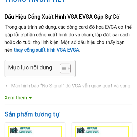
Dấu Hiệu Cổng Xuất Hình VGA EVGA Gặp Sự Cố
Trong quá trình sử dụng, các dòng card đồ họa EVGA có thể
gặp lỗi ở phần cổng xuất hình do va chạm, lắp đặt sai cách
hoặc do tuổi thọ linh kiện. Một số dấu hiệu cho thấy bạn
nên
thay cổng xuất hình VGA EVGA
:
Mục lục nội dung
Màn hình báo “No Signal” dù VGA vẫn quay quạt và sáng
đèn.
Xem thêm
Hình ảnh bị chập chờn, mất tín hiệu khi lắc nhẹ dây.
Sản phẩm tương tự
Cổng HDMI hoặc DisplayPort bị rỉ sét, gãy chân hoặc
chạm mạch.
Chỉ có một cổng hoạt động, các cổng còn lại không nhận.