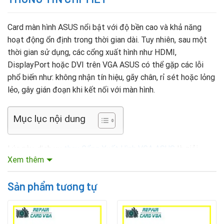
Card màn hình ASUS nổi bật với độ bền cao và khả năng
hoạt động ổn định trong thời gian dài. Tuy nhiên, sau một
thời gian sử dụng, các cổng xuất hình như HDMI,
DisplayPort hoặc DVI trên VGA ASUS có thể gặp các lỗi
phổ biến như: không nhận tín hiệu, gãy chân, rỉ sét hoặc lỏng
lẻo, gây gián đoạn khi kết nối với màn hình.
Mục lục nội dung
Lúc này, dịch vụ
thay Cổng Xuất Hình VGA ASUS
là giải
Xem thêm
pháp hợp lý giúp bạn khôi phục khả năng xuất hình của card
mà không cần phải tốn kém chi phí thay mới toàn bộ card
Sản phẩm tương tự
màn hình. Việc sửa chữa đúng cách không chỉ tiết kiệm chi
phí mà còn đảm bảo hiệu năng ổn định cho hệ thống.
Các dòng card VGA ASUS thường được sửa chữa