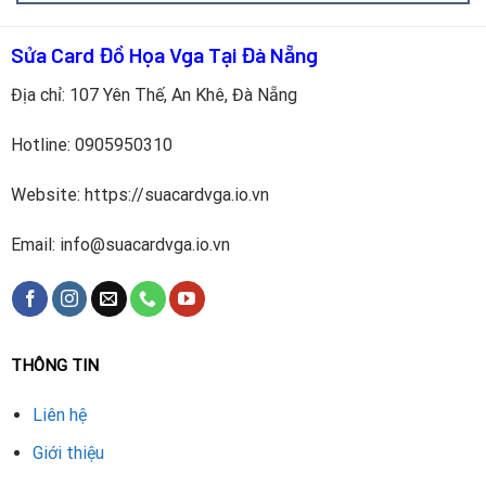
Sửa Card Đồ Họa Vga Tại Đà Nẵng
Địa chỉ: 107 Yên Thế, An Khê, Đà Nẵng
Kiểm tra sơ bộ
tình trạng VGA bằng thiết bị chuyên
Hotline:
0905950310
dụng.
Website: https://suacardvga.io.vn
Xác định lỗi chính xác
trên từng chip VRAM.
Email: info@suacardvga.io.vn
Gỡ bỏ chip VRAM lỗi
bằng máy khò nhiệt chuyên dụng.
Vệ sinh mạch
, chuẩn bị bề mặt hàn.
Lắp chip VRAM mới
đúng chuẩn GDDR5 hoặc GDDR6.
THÔNG TIN
Hàn lại bằng máy BGA
, đảm bảo mối hàn chính xác.
Liên hệ
Test toàn diện
, bao gồm test driver, benchmark và
Giới thiệu
stress test.