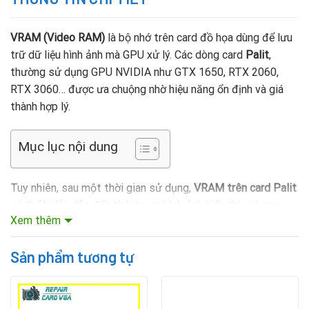
VRAM (Video RAM)
là bộ nhớ trên card đồ họa dùng để lưu
trữ dữ liệu hình ảnh mà GPU xử lý. Các dòng card
Palit
,
thường sử dụng GPU NVIDIA như GTX 1650, RTX 2060,
RTX 3060… được ưa chuộng nhờ hiệu năng ổn định và giá
thành hợp lý.
Mục lục nội dung
Tuy nhiên, sau một thời gian sử dụng,
VRAM trên card Palit
có thể bị lỗi, dẫn đến tình trạng hình ảnh hiển thị sai, sọc
Xem thêm
màn hình, driver không nhận hoặc máy treo khi chạy đồ họa
nặng. Khi gặp lỗi như vậy,
Thay Bộ Nhớ Vram Vga Palit
là
Sản phẩm tương tự
giải pháp tiết kiệm và hiệu quả hơn so với việc thay card
mới.
Chúng tôi cung cấp dịch vụ
sửa card đồ họa bị sọc tại Đà