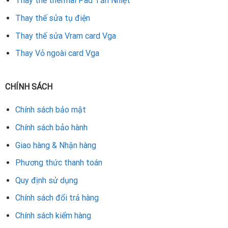
Thay thế thermal Pad Tản Nhiệt
Nên thay VRAM
nếu card còn hoạt động tốt, chỉ lỗi bộ
nhớ.
Thay thế sửa tụ điện
Thay thế sửa Vram card Vga
Không nên thay
nếu card bị lỗi GPU, mạch PCB hoặc đã
quá lỗi thời.
Thay Vỏ ngoài card Vga
Việc thay VRAM giúp tiết kiệm chi phí từ 50–70% so với
CHÍNH SÁCH
mua mới.
Cam kết về dịch vụ
Chính sách bảo mật
Chính sách bảo hành
Kiểm tra, báo lỗi miễn phí
Giao hàng & Nhận hàng
Thay đúng chủng loại VRAM (GDDR5/GDDR6)
Phương thức thanh toán
Test kỹ sau sửa
Quy định sử dụng
Chính sách đổi trả hàng
Bảo hành rõ ràng từ 1–3 tháng
Chính sách kiểm hàng
Nếu card Palit của bạn đang gặp lỗi VRAM – đừng vội bỏ