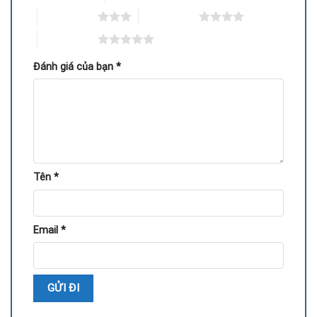
Máy tính không nhận VGA, màn hình không hiển thị.
3 trên 5 sao
4 trên 5 sao
5 trên 5 sao
Xuất hiện
sọc ngang, nhiễu màu, chớp tắt màn hình
.
Đánh giá của bạn
*
Không cài được driver hoặc driver bị vô hiệu hóa.
Máy bị
đơ, treo, khởi động lại
khi mở phần mềm nặng.
Artefact
khi chạy game, render hoặc test bằng phần
mềm benchmark.
Tên
*
Quy trình Thay Bộ Nhớ Vram Vga Palit
Email
*