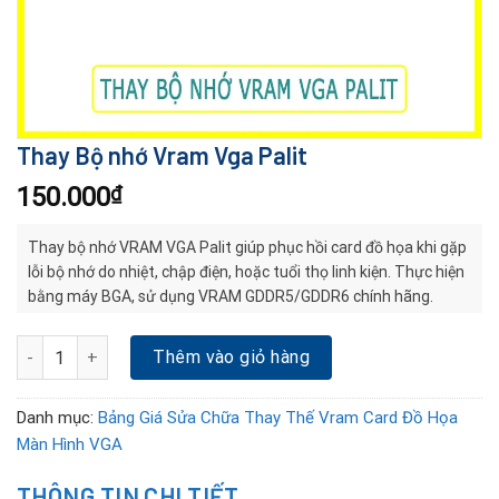
Thay Bộ nhớ Vram Vga Palit
150.000
₫
Thay bộ nhớ VRAM VGA Palit giúp phục hồi card đồ họa khi gặp
lỗi bộ nhớ do nhiệt, chập điện, hoặc tuổi thọ linh kiện. Thực hiện
bằng máy BGA, sử dụng VRAM GDDR5/GDDR6 chính hãng.
Thay Bộ nhớ Vram Vga Palit số lượng
Thêm vào giỏ hàng
Danh mục:
Bảng Giá Sửa Chữa Thay Thế Vram Card Đồ Họa
Màn Hình VGA
THÔNG TIN CHI TIẾT