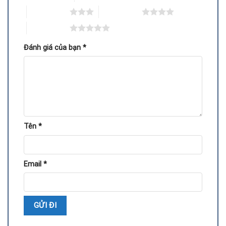
Không cài được driver Nvidia, báo lỗi khi cài đặt.
3 trên 5 sao
4 trên 5 sao
Benchmark bị lỗi artefact (hình ảnh vỡ, méo hoặc màu
5 trên 5 sao
sai).
Đánh giá của bạn
*
Quy trình kỹ thuật thay VRAM VGA Nvidia
Tên
*
Email
*
Thay VRAM không giống thay quạt hay vệ sinh card, mà cần
thực hiện bởi kỹ thuật viên có tay nghề cao cùng thiết bị