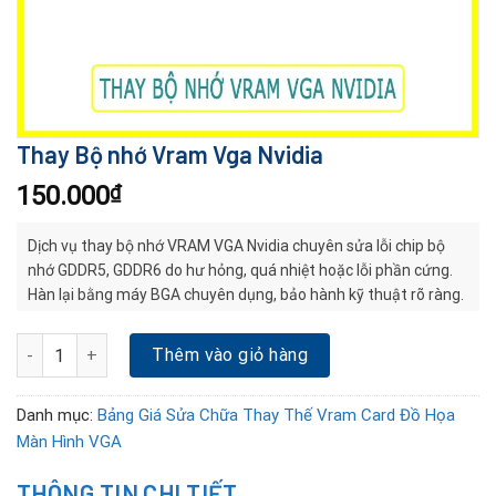
Thay Bộ nhớ Vram Vga Nvidia
150.000
₫
Dịch vụ thay bộ nhớ VRAM VGA Nvidia chuyên sửa lỗi chip bộ
nhớ GDDR5, GDDR6 do hư hỏng, quá nhiệt hoặc lỗi phần cứng.
Hàn lại bằng máy BGA chuyên dụng, bảo hành kỹ thuật rõ ràng.
Thay Bộ nhớ Vram Vga Nvidia số lượng
Thêm vào giỏ hàng
Danh mục:
Bảng Giá Sửa Chữa Thay Thế Vram Card Đồ Họa
Màn Hình VGA
THÔNG TIN CHI TIẾT