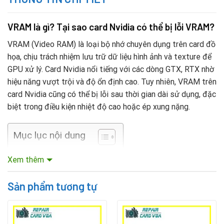
VRAM là gì? Tại sao card Nvidia có thể bị lỗi VRAM?
VRAM (Video RAM) là loại bộ nhớ chuyên dụng trên card đồ
họa, chịu trách nhiệm lưu trữ dữ liệu hình ảnh và texture để
GPU xử lý. Card Nvidia nổi tiếng với các dòng GTX, RTX nhờ
hiệu năng vượt trội và độ ổn định cao. Tuy nhiên, VRAM trên
card Nvidia cũng có thể bị lỗi sau thời gian dài sử dụng, đặc
biệt trong điều kiện nhiệt độ cao hoặc ép xung nặng.
Mục lục nội dung
Xem thêm
Khi gặp sự cố, việc
thay bộ nhớ Vram Vga Nvidia
sẽ giúp
bạn phục hồi lại khả năng hoạt động của card với chi phí
Sản phẩm tương tự
tiết kiệm hơn nhiều so với mua card mới.
Nguyên nhân khiến VRAM trên VGA Nvidia bị lỗi