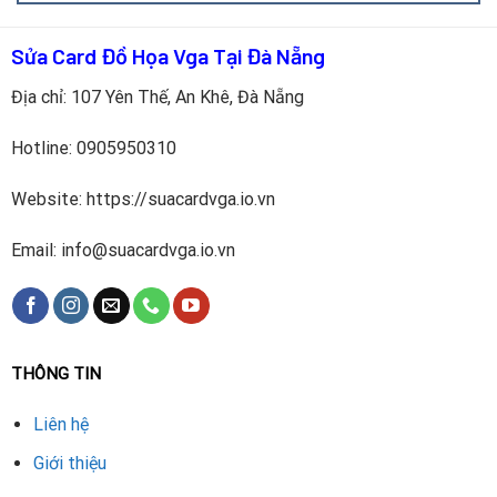
Sử dụng ép xung (OC) không hợp lý, đẩy VRAM vượt giới
hạn cho phép, dẫn đến chết chip nhanh chóng.
Sửa Card Đồ Họa Vga Tại Đà Nẵng
Hiểu rõ nguyên nhân không chỉ giúp xử lý triệt để mà còn
Địa chỉ: 107 Yên Thế, An Khê, Đà Nẵng
giúp bạn bảo quản card đồ họa tốt hơn sau khi sửa.
Hotline:
0905950310
Quy Trình Thay VRAM GTX 760
Website: https://suacardvga.io.vn
Email: info@suacardvga.io.vn
THÔNG TIN
Liên hệ
Giới thiệu
Thay VRAM là công việc yêu cầu kỹ thuật cao, thiết bị hiện