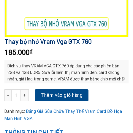
Thay bộ nhớ Vram Vga GTX 760
185.000
₫
Dịch vụ thay VRAM VGA GTX 760 áp dụng cho các phiên bản
2GB và 4GB DDR5. Sửa lỗi hiển thị, màn hình đen, card không
nhận, giật lag trong game. VRAM được thay bằng chip mới chất
lượng, đúng chuẩn, hàn máy BGA hiện đại, kiểm tra và bảo hành
đầy đủ.
Thay bộ nhớ Vram Vga GTX 760 số lượng
Thêm vào giỏ hàng
Danh mục:
Bảng Giá Sửa Chữa Thay Thế Vram Card Đồ Họa
Màn Hình VGA
THÔNG TIN CHI TIẾT