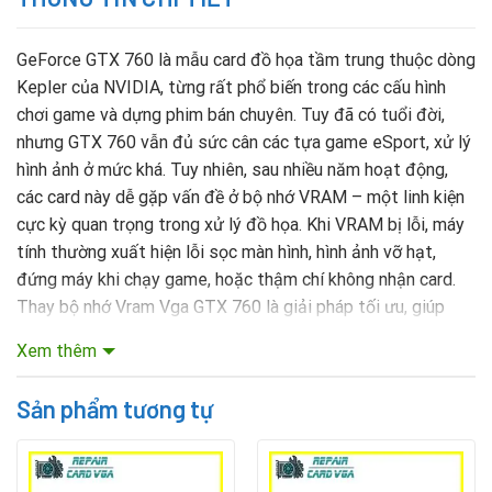
GeForce GTX 760 là mẫu card đồ họa tầm trung thuộc dòng
Kepler của NVIDIA, từng rất phổ biến trong các cấu hình
chơi game và dựng phim bán chuyên. Tuy đã có tuổi đời,
nhưng GTX 760 vẫn đủ sức cân các tựa game eSport, xử lý
hình ảnh ở mức khá. Tuy nhiên, sau nhiều năm hoạt động,
các card này dễ gặp vấn đề ở bộ nhớ VRAM – một linh kiện
cực kỳ quan trọng trong xử lý đồ họa. Khi VRAM bị lỗi, máy
tính thường xuất hiện lỗi sọc màn hình, hình ảnh vỡ hạt,
đứng máy khi chạy game, hoặc thậm chí không nhận card.
Thay bộ nhớ Vram Vga GTX 760 là giải pháp tối ưu, giúp
phục hồi VGA mà không cần mua card mới, đặc biệt phù hợp
Xem thêm
với những ai đang sử dụng máy cấu hình cũ, hoặc làm việc
nhẹ nhàng.
Rate this product
Sản phẩm tương tự
Mục lục nội dung