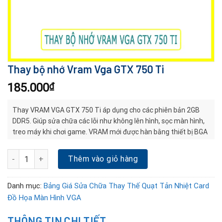
Thay bộ nhớ Vram Vga GTX 750 Ti
185.000
₫
Thay VRAM VGA GTX 750 Ti áp dụng cho các phiên bản 2GB
DDR5. Giúp sửa chữa các lỗi như không lên hình, sọc màn hình,
treo máy khi chơi game. VRAM mới được hàn bằng thiết bị BGA
hiện đại, bảo hành rõ ràng, test kỹ trước khi bàn giao.
Thay bộ nhớ Vram Vga GTX 750 Ti số lượng
Thêm vào giỏ hàng
Danh mục:
Bảng Giá Sửa Chữa Thay Thế Quạt Tản Nhiệt Card
Đồ Họa Màn Hình VGA
THÔNG TIN CHI TIẾT