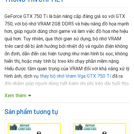
GeForce GTX 750 Ti là bản nâng cấp đáng giá so với GTX
750, với bộ nhớ VRAM 2GB DDR5 và hiệu năng đồ họa mạnh
hơn, giúp người dùng chơi game và làm việc đồ họa nhẹ hiệu
quả hơn. Tuy nhiên, qua thời gian sử dụng, bộ nhớ VRAM
trên card dễ bị ảnh hưởng bởi nhiệt độ và nguồn điện không
ổn định, dẫn đến các hiện tượng như màn hình bị sọc, không
hiển thị, hoặc máy tính bị treo khi chạy phần mềm nặng.
Hiểu được tầm quan trọng của VRAM đối với khả năng xử lý
hình ảnh, dịch vụ
thay bộ nhớ Vram Vga GTX 750 Ti
đã ra
đời nhằm giúp người dùng tiết kiệm chi phí, kéo dài tuổi thọ
card, đồng thời khắc phục nhanh chóng các sự cố về hình
Xem thêm
ảnh mà không phải thay card mới. Việc thay VRAM giúp tái
tạo lại hiệu năng của card, giữ cho hệ thống hoạt động ổn
Sản phẩm tương tự
định, phù hợp với nhu cầu sử dụng lâu dài.
Mục lục nội dung