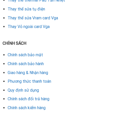
Thay thế thermal Pad Tản Nhiệt
Thay thế sửa tụ điện
Cam kết test kỹ hiệu năng sau sửa chữa để đảm bảo
card ổn định
Thay thế sửa Vram card Vga
Thay Vỏ ngoài card Vga
Thay bộ nhớ VRAM VGA GTX 370 là giải pháp hiệu quả để
khắc phục lỗi hiển thị và tăng hiệu năng card mà không tốn
kém mua mới. Với quy trình chuyên nghiệp và linh kiện chính
CHÍNH SÁCH
hãng, dịch vụ
thay bộ nhớ Vram Vga GTX 370
sẽ giúp card
hoạt động ổn định và bền lâu hơn.
Chính sách bảo mật
Chính sách bảo hành
Rate this product
Giao hàng & Nhận hàng
Phương thức thanh toán
Quy định sử dụng
Chính sách đổi trả hàng
Chính sách kiểm hàng