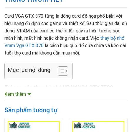
Card VGA GTX 370 từng là dòng card đồ họa phổ biến với
hiệu năng ổn định cho game và thiết kế. Sau thời gian dài sử
dụng, VRAM của card có thể bị lỗi, gây ra hiện tượng sọc
màn hình, mất hình hoặc không nhận card. Việc
thay bộ nhớ
Vram Vga GTX 370
là cách hiệu quả để sửa chữa và kéo dài
tuổi thọ card mà không cần mua mới.
Mục lục nội dung
Tại sao cần thay bộ nhớ VRAM VGA GTX 370?
Xem thêm
VRAM lưu trữ dữ liệu hình ảnh mà GPU xử lý trước khi xuất
ra màn hình. Khi chip VRAM bị lỗi, card không thể hiển thị
Sản phẩm tương tự
hình ảnh chính xác, gây ra các lỗi:
Màn hình xuất hiện sọc ngang, lệch màu, nhiễu hình