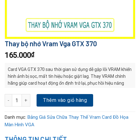
Thay bộ nhớ Vram Vga GTX 370
165.000
₫
Card VGA GTX 370 sau thời gian sử dụng dễ gặp lỗi VRAM khiến
hình ảnh bị sọc, mất tín hiệu hoặc giật lag. Thay VRAM chính
hãng giúp card hoạt động ổn định trở lại, phục hồi hiệu năng
nhanh chóng và tiết kiệm chi phí so với thay card mới.
Thay bộ nhớ Vram Vga GTX 370 số lượng
Thêm vào giỏ hàng
Danh mục:
Bảng Giá Sửa Chữa Thay Thế Vram Card Đồ Họa
Màn Hình VGA
THÔNG TIN CHI TIẾT