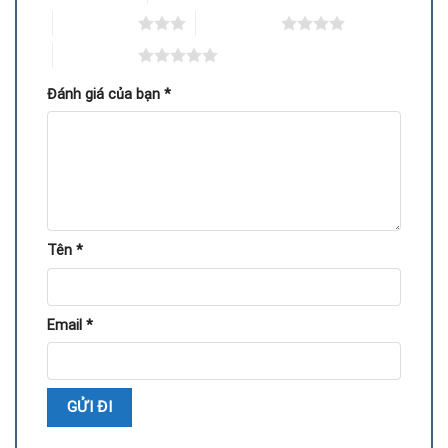
Kéo dài tuổi thọ card, bảo vệ bo mạch khỏi hư hại nặng
3 trên 5 sao
4 trên 5 sao
Giữ nguyên cấu hình máy tính, không cần nâng cấp linh
5 trên 5 sao
kiện khác
Đánh giá của bạn
*
Quy trình thay bộ nhớ VRAM VGA GTX 370
Tên
*
Email
*
Kiểm tra tổng thể card và xác định chip VRAM bị lỗi