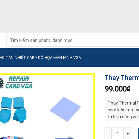
Tìm
kiếm:
AD TẢN NHIỆT CARD ĐỒ HỌA MÀN HÌNH VGA
Thay Therma
99.000
₫
Thay Thermal Pa
card luôn mát và
trì hiệu năng và
Thay Thermal Pad