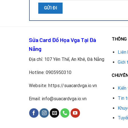
Dịch vụ thay thermal pad và sử
Nếu VGA Palit của bạn gặp tình trạng nóng, hiệu n
ngũ kỹ thuật viên chuyên nghiệp, linh kiện chất l
Palit.
Sửa Card Đồ Họa Vga Tại Đà
THÔNG 
Thay thermal pad VGA Palit giúp duy trì nhiệt độ ổ
Nẵng
lựa chọn dịch vụ sửa card đồ họa bị sọc tại Đà N
Liên 
mượt mà lâu dài.
Địa chỉ: 107 Yên Thế, An Khê, Đà Nẵng
Giới 
Hotline:
0905950310
5/5 - (1 bình chọn)
CHUYÊ
Website: https://suacardvga.io.vn
Kiến 
Tin 
Email: info@suacardvga.io.vn
Khuy
Tuyể