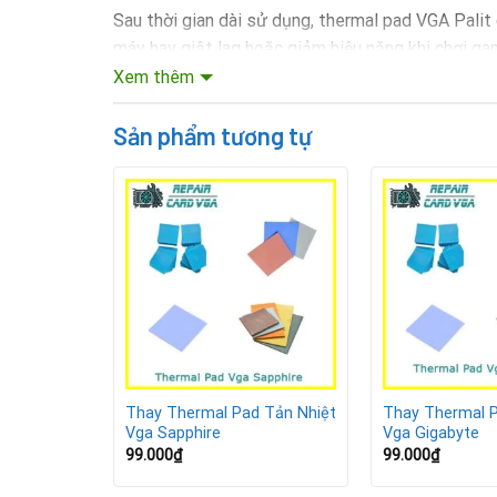
Sau thời gian dài sử dụng, thermal pad VGA Palit 
máy hay giật lag hoặc giảm hiệu năng khi chơi ga
Xem thêm
Lợi ích khi thay thermal pad VG
Sản phẩm tương tự
Giúp VGA Palit duy trì nhiệt độ ổn định khi ho
Đảm bảo hiệu năng xử lý luôn mượt mà.
Giảm rủi ro hỏng hóc linh kiện do quá nhiệt.
Kéo dài tuổi thọ và tăng độ bền cho card màn h
Quy trình thay thermal pad VGA
 Tản Nhiệt
Thay Thermal Pad Tản Nhiệt
Thay Thermal P
Vga Sapphire
Vga Gigabyte
99.000
₫
99.000
₫