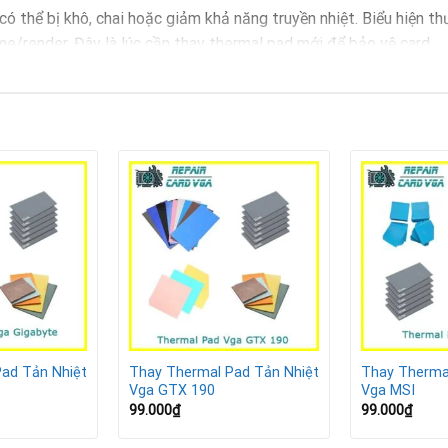
có thể bị khô, chai hoặc giảm khả năng truyền nhiệt. Biểu hiện th
me/render. Đây là lúc cần thay thermal pad mới để bảo vệ card.
A Palit
ạt động nặng.
ình.
 Palit
ad Tản Nhiệt
Thay Thermal Pad Tản Nhiệt
Thay Therma
Vga GTX 190
Vga MSI
99.000
₫
99.000
₫