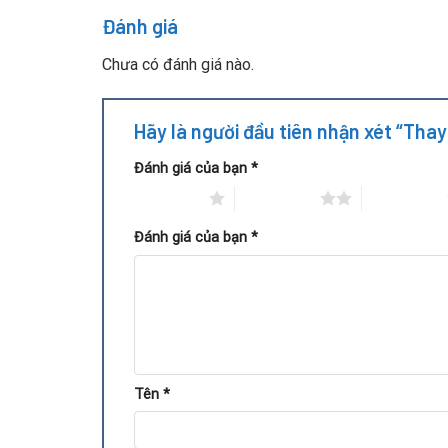
Đánh giá
Chưa có đánh giá nào.
Hãy là người đầu tiên nhận xét “Tha
Đánh giá của bạn
*
1 trên 5 sao
2 trên 5 sao
3 trên 5 sao
Đánh giá của bạn
*
Quy trình thay gồm: tháo card màn hình, vệ sinh s
Tên
*
độ vận hành. Khi thực hiện đúng kỹ thuật, VGA Pal