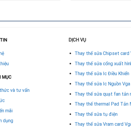
a VGA tại Đà Nẵng
ăng giảm hoặc bị lỗi hiển thị, hãy tìm đến dịch vụ thay thermal 
ượng và chế độ bảo hành dài hạn, bạn sẽ yên tâm về hiệu quả sửa 
DỊCH VỤ
TIN
n định, bảo vệ linh kiện và kéo dài độ bền cho card màn hình. Để 
ẵng uy tín, nơi có kỹ thuật viên chuyên nghiệp và chế độ bảo hà
hệ
Thay thế sửa Chipset card
thiệu
Thay thế sửa cổng xuất hìn
Thay thế sửa Ic Điều Khiển
N MỤC
Thay thế sửa Ic Nguồn Vga
thức và tư vấn
Thay thế sửa quạt fan tản 
tức
Thay thế thermal Pad Tản 
ến mãi
Thay thế sửa tụ điện
n dụng
Thay thế sửa Vram card Vg