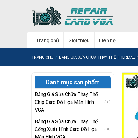
Skip
to
content
Trang chủ
Giới thiệu
Liên hệ
TRANG CHỦ
/
BẢNG GIÁ SỬA CHỮA THAY THẾ THERMAL P
Danh mục sản phẩm
Bảng Giá Sửa Chữa Thay Thế
Chip Card Đồ Họa Màn Hình
(30)
VGA
Bảng Giá Sửa Chữa Thay Thế
Cổng Xuất Hình Card Đồ Họa
(31)
Màn Hình VGA