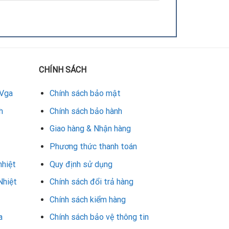
pad và
sửa card đồ họa bị sọc tại Đà Nẵng
. Với đội
chữa, chi phí hợp lý và độ bền lâu dài cho VGA
CHÍNH SÁCH
an tâm về chất lượng và chi phí hợp lý, bạn nên
nh rõ ràng, đảm bảo VGA Palit của bạn hoạt động
 Vga
Chính sách bảo mật
h
Chính sách bảo hành
Giao hàng & Nhận hàng
Phương thức thanh toán
nhiệt
Quy định sử dụng
Nhiệt
Chính sách đổi trả hàng
Chính sách kiểm hàng
a
Chính sách bảo vệ thông tin