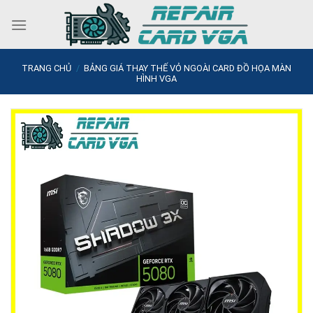
Skip
to
content
TRANG CHỦ
/
BẢNG GIÁ THAY THẾ VỎ NGOÀI CARD ĐỒ HỌA MÀN
HÌNH VGA