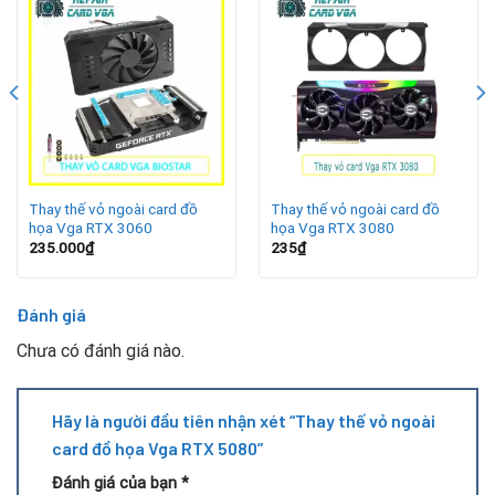
sau thời gian dài sử dụng dễ trầy xước, bạc màu hoặc nứt
gãy, ảnh hưởng đến thẩm mỹ và khả năng bảo vệ linh kiện
bên trong. Thay vỏ ngoài card VGA RTX 5080 giúp khắc
phục những vấn đề này, đảm bảo quạt tản nhiệt hoạt động
ổn định và duy trì hiệu năng tối ưu. Nếu card gặp lỗi kỹ
thuật, việc kết hợp thay vỏ với giá sửa card màn hình sẽ
mang lại hiệu quả toàn diện.
Thay thế vỏ ngoài card đồ
Thay thế vỏ ngoài card đồ
họa Vga RTX 3060
họa Vga RTX 3080
235.000
₫
235
₫
Đánh giá
Chưa có đánh giá nào.
Hãy là người đầu tiên nhận xét “Thay thế vỏ ngoài
card đồ họa Vga RTX 5080”
Đánh giá của bạn
*