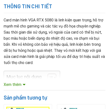
THÔNG TIN CHI TIẾT
Card màn hình VGA RTX 5080 là linh kiện quan trọng, hỗ trợ
mạnh mẽ cho gaming và các tác vụ đồ họa chuyên nghiệp.
Sau thời gian dài sử dụng, vỏ ngoài của card có thể bị nứt,
bạc màu hoặc biến dạng do nhiệt độ cao, va chạm và bụi
bẩn. Khi vỏ không còn bảo vệ hiệu quả, linh kiện bên trong
dễ bị hư hỏng hoặc quá nhiệt. Thay vỏ mới kết hợp với giá
sửa card màn hình là giải pháp tối ưu để duy trì hiệu suất và
tuổi thọ cho card.
Mục lục nội dung
Xem thêm
Thay thế vỏ ngoài card đồ họa Vga RTX 5080
Sản phẩm tương tự
VGA RTX 5080 được nhiều người lựa chọn nhờ hiệu năng ổn
định, khả năng tương thích tốt và thiết kế hiện đại. Lớp vỏ