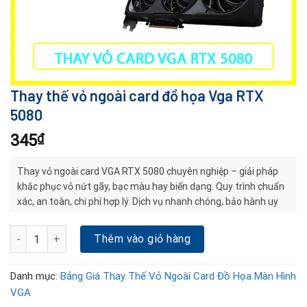
Thay thế vỏ ngoài card đồ họa Vga RTX
5080
345
₫
Thay vỏ ngoài card VGA RTX 5080 chuyên nghiệp – giải pháp
khắc phục vỏ nứt gãy, bạc màu hay biến dạng. Quy trình chuẩn
xác, an toàn, chi phí hợp lý. Dịch vụ nhanh chóng, bảo hành uy
tín, giúp card bền đẹp và ổn định lâu dài.
Thay thế vỏ ngoài card đồ họa Vga RTX 5080 số lượng
Thêm vào giỏ hàng
Danh mục:
Bảng Giá Thay Thế Vỏ Ngoài Card Đồ Họa Màn Hình
VGA