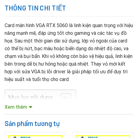
THÔNG TIN CHI TIẾT
Card màn hình VGA RTX 5060 là linh kiện quan trọng với hiệu
năng mạnh mẽ, đáp ứng tốt cho gaming và các tác vụ đồ
họa. Sau một thời gian dài sử dụng, lớp vỏ ngoài của card
có thể bị nứt, bạc màu hoặc biến dạng do nhiệt độ cao, va
chạm và bụi bẩn. Khi vỏ không còn bảo vệ hiệu quả, linh kiện
bên trong dễ bị hư hỏng hoặc quá nhiệt. Thay vỏ mới kết
hợp với sửa VGA bị lỗi driver là giải pháp tối ưu để duy trì
hiệu suất và tuổi thọ cho card.
Mục lục nội dung
Xem thêm
Thay thế vỏ ngoài card đồ họa Vga RTX 5060
Sản phẩm tương tự
VGA RTX 5060 được nhiều người dùng lựa chọn nhờ hiệu
năng ổn định, khả năng tương thích tốt và thiết kế hiện đại.