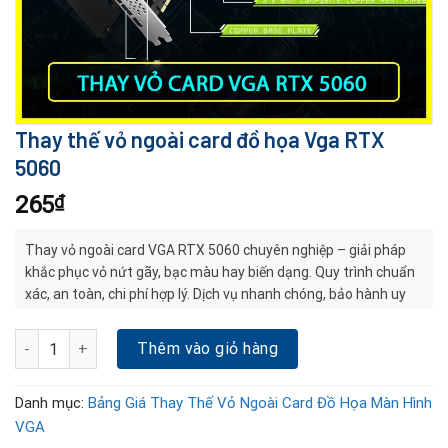
Thay thế vỏ ngoài card đồ họa Vga RTX
5060
265
₫
Thay vỏ ngoài card VGA RTX 5060 chuyên nghiệp – giải pháp
khắc phục vỏ nứt gãy, bạc màu hay biến dạng. Quy trình chuẩn
xác, an toàn, chi phí hợp lý. Dịch vụ nhanh chóng, bảo hành uy
tín, giúp card bền đẹp và ổn định lâu dài.
Thay thế vỏ ngoài card đồ họa Vga RTX 5060 số lượng
Thêm vào giỏ hàng
Danh mục:
Bảng Giá Thay Thế Vỏ Ngoài Card Đồ Họa Màn Hình
VGA