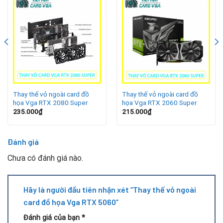
Lớp vỏ sau thời gian dài sử dụng dễ trầy xước, bạc màu
hoặc nứt gãy, ảnh hưởng đến thẩm mỹ và khả năng bảo vệ
linh kiện bên trong. Thay vỏ ngoài card VGA RTX 5060 giúp
khắc phục những vấn đề này, đảm bảo quạt tản nhiệt hoạt
động ổn định và duy trì hiệu năng tối ưu. Nếu card gặp lỗi kỹ
thuật, việc kết hợp thay vỏ với sửa VGA bị lỗi driver sẽ
mang lại hiệu quả toàn diện.
Thay thế vỏ ngoài card đồ
Thay thế vỏ ngoài card đồ
họa Vga RTX 2080 Super
họa Vga RTX 2060 Super
235.000
₫
215.000
₫
Đánh giá
Chưa có đánh giá nào.
Hãy là người đầu tiên nhận xét “Thay thế vỏ ngoài
card đồ họa Vga RTX 5060”
Đánh giá của bạn
*