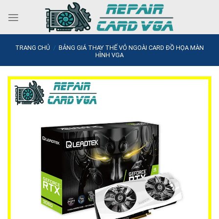
Skip
to
content
TRANG CHỦ
/
BẢNG GIÁ THAY THẾ VỎ NGOÀI CARD ĐỒ HỌA MÀN
HÌNH VGA