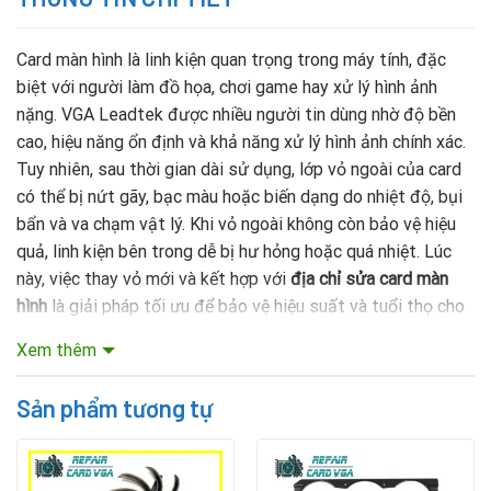
Card màn hình là linh kiện quan trọng trong máy tính, đặc
biệt với người làm đồ họa, chơi game hay xử lý hình ảnh
nặng. VGA Leadtek được nhiều người tin dùng nhờ độ bền
cao, hiệu năng ổn định và khả năng xử lý hình ảnh chính xác.
Tuy nhiên, sau thời gian dài sử dụng, lớp vỏ ngoài của card
có thể bị nứt gãy, bạc màu hoặc biến dạng do nhiệt độ, bụi
bẩn và va chạm vật lý. Khi vỏ ngoài không còn bảo vệ hiệu
quả, linh kiện bên trong dễ bị hư hỏng hoặc quá nhiệt. Lúc
này, việc thay vỏ mới và kết hợp với
địa chỉ sửa card màn
hình
là giải pháp tối ưu để bảo vệ hiệu suất và tuổi thọ cho
card.
Xem thêm
Mục lục nội dung
Sản phẩm tương tự
Thay thế vỏ ngoài card đồ họa Vga Leadtek