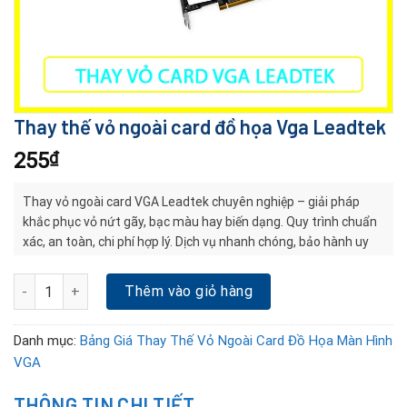
Thay thế vỏ ngoài card đồ họa Vga Leadtek
255
₫
Thay vỏ ngoài card VGA Leadtek chuyên nghiệp – giải pháp
khắc phục vỏ nứt gãy, bạc màu hay biến dạng. Quy trình chuẩn
xác, an toàn, chi phí hợp lý. Dịch vụ nhanh chóng, bảo hành uy
tín, giúp card bền đẹp và ổn định lâu dài.
Thay thế vỏ ngoài card đồ họa Vga Leadtek số lượng
Thêm vào giỏ hàng
Danh mục:
Bảng Giá Thay Thế Vỏ Ngoài Card Đồ Họa Màn Hình
VGA
THÔNG TIN CHI TIẾT