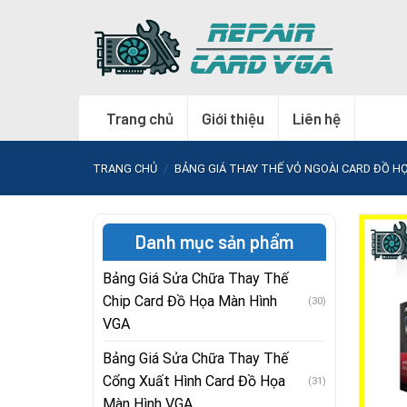
Skip
to
content
Trang chủ
Giới thiệu
Liên hệ
TRANG CHỦ
/
BẢNG GIÁ THAY THẾ VỎ NGOÀI CARD ĐỒ H
Danh mục sản phẩm
Bảng Giá Sửa Chữa Thay Thế
Chip Card Đồ Họa Màn Hình
(30)
VGA
Bảng Giá Sửa Chữa Thay Thế
Cổng Xuất Hình Card Đồ Họa
(31)
Màn Hình VGA