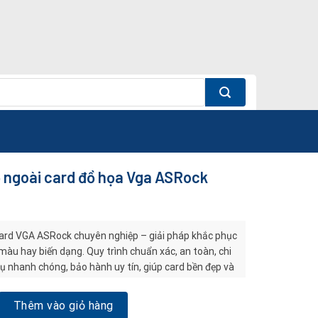
 ngoài card đồ họa Vga ASRock
ard VGA ASRock chuyên nghiệp – giải pháp khắc phục
màu hay biến dạng. Quy trình chuẩn xác, an toàn, chi
 vụ nhanh chóng, bảo hành uy tín, giúp card bền đẹp và
i card đồ họa Vga ASRock số lượng
Thêm vào giỏ hàng