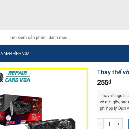
Tìm
kiếm:
ỌA MÀN HÌNH VGA
Thay thế vỏ
255
₫
Thay vỏ ngoài c
vỏ nứt gãy, bạc 
phí hợp lý. Dịch
ổn định lâu dài.
Thay thế vỏ ngoà