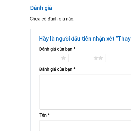
Đánh giá
Vệ sinh bụi bẩn trên mạch và bộ phận tản nhiệt
Lắp đặt vỏ mới, căn chỉnh các chi tiết để quạ
Chưa có đánh giá nào.
Kiểm tra lại hiệu năng, đo nhiệt độ vận hành 
Hãy là người đầu tiên nhận xét “Tha
Đánh giá của bạn
*
1 trên 5 sao
2 trên 5 sao
3 trên 5 sao
Đánh giá của bạn
*
Tên
*