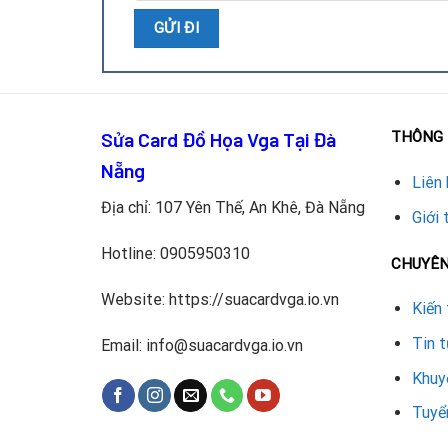
Sửa Card Đồ Họa Vga Tại Đà
THÔNG 
Lưu ý khi thay vỏ ngoài card A
Nẵng
Liên 
Địa chỉ: 107 Yên Thế, An Khê, Đà Nẵng
Chọn vỏ thay thế chính hãng hoặc tương thích 
Giới 
Không dùng vỏ kém chất lượng vì dễ cong vênh
Hotline:
0905950310
CHUYÊ
Nếu card gặp sự cố phần cứng, nên kết hợp với
Website: https://suacardvga.io.vn
Kiến 
Không tự tháo lắp nếu không có kiến thức kỹ 
Tin 
Email: info@suacardvga.io.vn
Bảng giá thay thế vỏ ngoài ca
Khuy
DÒNG CARD VGA
Tuyể
ASRock