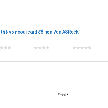
.
t và khe cắm hoạt động bình thường.
và đảm bảo card hoạt động ổn định.
y thế vỏ ngoài card đồ họa Vga ASRock”
4 trên 5 sao
5 trên 5 sao
Email
*