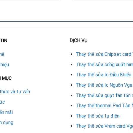
DỊCH VỤ
TIN
SRock
hệ
Thay thế sửa Chipset card
tốt với model card.
thiệu
Thay thế sửa cổng xuất hìn
 hoặc giữ nhiệt.
Thay thế sửa Ic Điều Khiển
N MỤC
 địa chỉ sửa card đồ họa.
Thay thế sửa Ic Nguồn Vga
thức và tư vấn
thuật để tránh làm hỏng bo mạch.
Thay thế sửa quạt fan tản 
tức
Thay thế thermal Pad Tản 
rd ASRock
ến mãi
Thay thế sửa tụ điện
CHI PHÍ THAY VỎ (THAM KHẢO)
n dụng
Thay thế sửa Vram card Vg
250.000 – 400.000 VNĐ