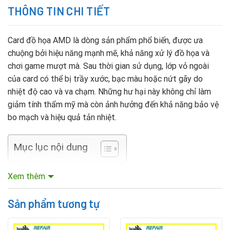
THÔNG TIN CHI TIẾT
Card đồ họa AMD là dòng sản phẩm phổ biến, được ưa
chuộng bởi hiệu năng mạnh mẽ, khả năng xử lý đồ họa và
chơi game mượt mà. Sau thời gian sử dụng, lớp vỏ ngoài
của card có thể bị trầy xước, bạc màu hoặc nứt gãy do
nhiệt độ cao và va chạm. Những hư hại này không chỉ làm
giảm tính thẩm mỹ mà còn ảnh hưởng đến khả năng bảo vệ
bo mạch và hiệu quả tản nhiệt.
Mục lục nội dung
Xem thêm
Thay vỏ ngoài mới cho card AMD là giải pháp vừa tiết kiệm
vừa hiệu quả. Nếu card gặp hư hỏng nặng hơn, người dùng
Sản phẩm tương tự
có thể kết hợp dịch vụ sửa card màn hình cho máy tính chơi
game ở Đà Nẵng để đảm bảo card hoạt động ổn định lâu
dài.