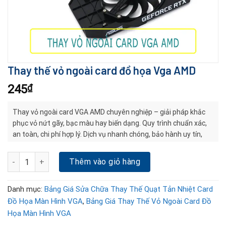
Thay thế vỏ ngoài card đồ họa Vga AMD
245
₫
Thay vỏ ngoài card VGA AMD chuyên nghiệp – giải pháp khắc
phục vỏ nứt gãy, bạc màu hay biến dạng. Quy trình chuẩn xác,
an toàn, chi phí hợp lý. Dịch vụ nhanh chóng, bảo hành uy tín,
giúp card bền đẹp và ổn định lâu dài.
Thay thế vỏ ngoài card đồ họa Vga AMD số lượng
Thêm vào giỏ hàng
Danh mục:
Bảng Giá Sửa Chữa Thay Thế Quạt Tản Nhiệt Card
Đồ Họa Màn Hình VGA
,
Bảng Giá Thay Thế Vỏ Ngoài Card Đồ
Họa Màn Hình VGA