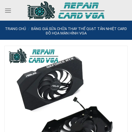
Skip
to
content
TRANG CHỦ
/
BẢNG GIÁ SỬA CHỮA THAY THẾ QUẠT TẢN NHIỆT CARD
ĐỒ HỌA MÀN HÌNH VGA