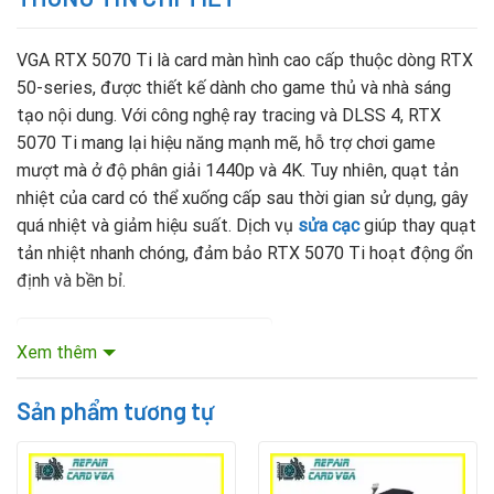
VGA RTX 5070 Ti là card màn hình cao cấp thuộc dòng RTX
50-series, được thiết kế dành cho game thủ và nhà sáng
tạo nội dung. Với công nghệ ray tracing và DLSS 4, RTX
5070 Ti mang lại hiệu năng mạnh mẽ, hỗ trợ chơi game
mượt mà ở độ phân giải 1440p và 4K. Tuy nhiên, quạt tản
nhiệt của card có thể xuống cấp sau thời gian sử dụng, gây
quá nhiệt và giảm hiệu suất. Dịch vụ
sửa cạc
giúp thay quạt
tản nhiệt nhanh chóng, đảm bảo RTX 5070 Ti hoạt động ổn
định và bền bỉ.
Mục lục nội dung
Xem thêm
Sản phẩm tương tự
Vì Sao Cần Thay Quạt Fan Tản Nhiệt VGA RTX
5070 Ti?
Quạt tản nhiệt là bộ phận quan trọng, giúp làm mát GPU,