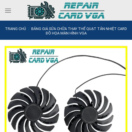
Skip
to
content
TRANG CHỦ
/
BẢNG GIÁ SỬA CHỮA THAY THẾ QUẠT TẢN NHIỆT CARD
ĐỒ HỌA MÀN HÌNH VGA