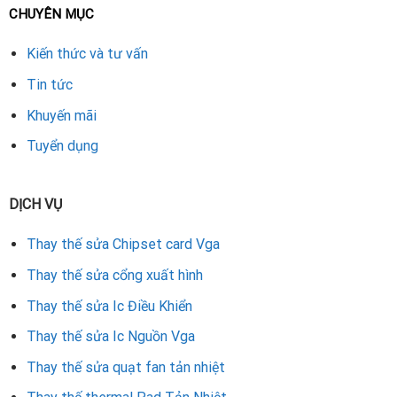
CHUYÊN MỤC
kiện.
Kiến thức và tư vấn
Bước 3: Tháo Quạt Cũ
Tin tức
Dùng tua vít tháo các ốc cố định quạt trên tản nhiệt.
Khuyến mãi
Ngắt kết nối dây nguồn quạt khỏi bo mạch card.
Tuyển dụng
Vệ sinh sạch bụi bẩn trên tản nhiệt bằng khí nén hoặc cọ
mềm.
DỊCH VỤ
Bước 4: Lắp Quạt Mới
Thay thế sửa Chipset card Vga
Gắn quạt mới vào vị trí cũ, đảm bảo khớp với các điểm
Thay thế sửa cổng xuất hình
cố định.
Thay thế sửa Ic Điều Khiển
Kết nối dây nguồn quạt vào bo mạch.
Thay thế sửa Ic Nguồn Vga
Thay thế sửa quạt fan tản nhiệt
Kiểm tra các vít và dây cáp, đảm bảo mọi thứ được cố
định chắc chắn.