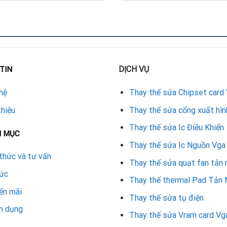
 vụ cơ bản.
 không hiển thị hình ảnh.
cao dù chưa tải nặng.
DỊCH VỤ
TIN
fan VGA RTX 3070 Ti
hệ
Thay thế sửa Chipset card
GIÁ THAM KHẢO (VNĐ)
thiệu
Thay thế sửa cổng xuất hìn
450.000 – 650.000
Thay thế sửa Ic Điều Khiển
N MỤC
150.000 – 250.000
Thay thế sửa Ic Nguồn Vga
thức và tư vấn
300.000 – 800.000 (tùy lỗi)
Thay thế sửa quạt fan tản 
tức
Thay thế thermal Pad Tản 
và linh kiện thay thế.
ến mãi
Thay thế sửa tụ điện
TX 3070 Ti
n dụng
Thay thế sửa Vram card Vg