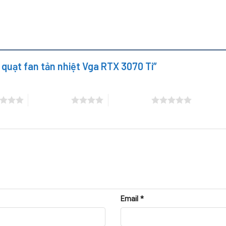
y quạt fan tản nhiệt Vga RTX 3070 Ti”
4 trên 5 sao
5 trên 5 sao
hấy các dấu hiệu:
Email
*
 kêu lạch cạch.