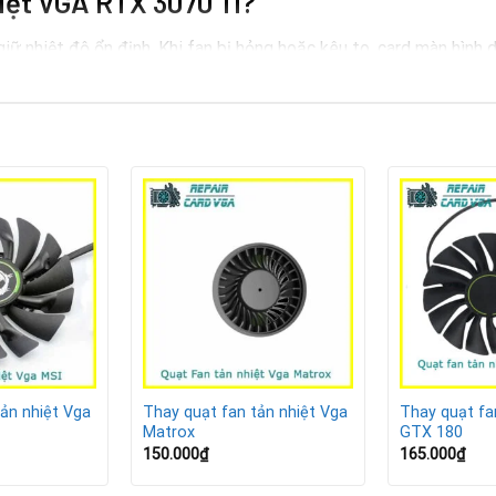
hiệt VGA RTX 3070 Ti?
iữ nhiệt độ ổn định. Khi fan bị hỏng hoặc kêu to, card màn hình d
ụng nặng.
mạnh.
uy cơ cháy chip.
ặng, dẫn đến chi phí sửa chữa cao hơn.
A RTX 3070 Ti
ản nhiệt Vga
Thay quạt fan tản nhiệt Vga
Thay quạt fa
Matrox
GTX 180
150.000
₫
165.000
₫