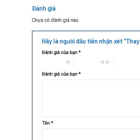
Đánh giá
Chưa có đánh giá nào.
Hãy là người đầu tiên nhận xét “Tha
Đánh giá của bạn
*
1 trên 5 sao
2 trên 5 sao
3 trên 5 sao
Đánh giá của bạn
*
Bạn nên mang card màn hình đi kiểm tra ngay khi t
Tên
*
Quạt quay chậm, không quay hoặc phát ra tiếng