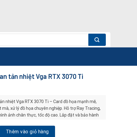
an tản nhiệt Vga RTX 3070 Ti
ản nhiệt Vga RTX 3070 Ti – Card đồ họa mạnh mẽ,
mà, xử lý đồ họa chuyên nghiệp. Hỗ trợ Ray Tracing,
hình ảnh chân thực, tốc độ cao. Lắp đặt và bảo hành
ng.
n nhiệt Vga RTX 3070 Ti số lượng
Thêm vào giỏ hàng