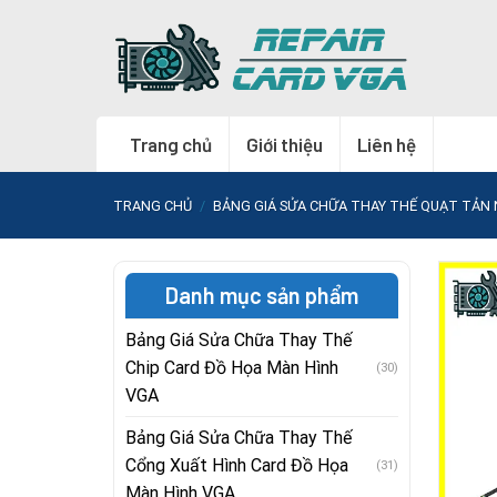
Skip
to
content
Trang chủ
Giới thiệu
Liên hệ
TRANG CHỦ
/
BẢNG GIÁ SỬA CHỮA THAY THẾ QUẠT TẢN 
Danh mục sản phẩm
Bảng Giá Sửa Chữa Thay Thế
Chip Card Đồ Họa Màn Hình
(30)
VGA
Bảng Giá Sửa Chữa Thay Thế
Cổng Xuất Hình Card Đồ Họa
(31)
Màn Hình VGA