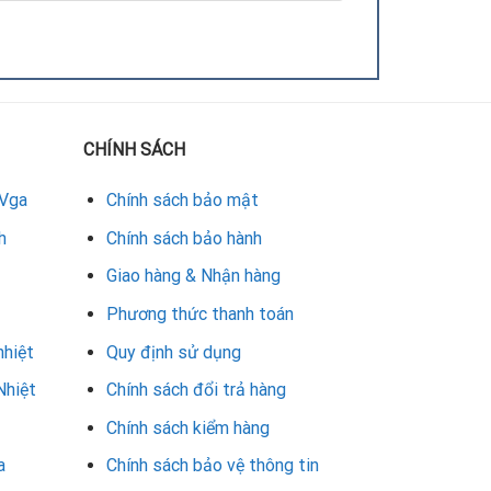
CHÍNH SÁCH
 Vga
Chính sách bảo mật
BẢO HÀNH
h
Chính sách bảo hành
3 – 6 tháng
Giao hàng & Nhận hàng
–
Phương thức thanh toán
1 – 3 tháng
nhiệt
Quy định sử dụng
Nhiệt
Chính sách đổi trả hàng
Chính sách kiểm hàng
a
Chính sách bảo vệ thông tin