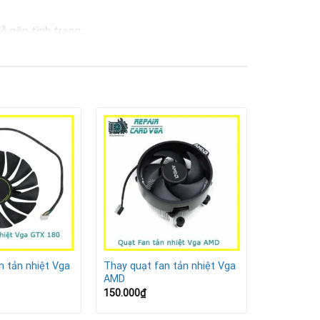
ễ gặp tình trạng:
n tản nhiệt Vga
Thay quạt fan tản nhiệt Vga
AMD
150.000
₫