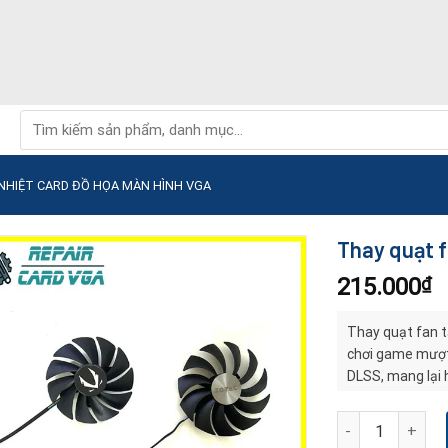
Tìm
kiếm:
NHIỆT CARD ĐỒ HỌA MÀN HÌNH VGA
Thay quạt f
215.000
₫
Thay quạt fan t
chơi game mượt 
DLSS, mang lại 
uy tín tại Đà Nẵ
Thay quạt fan tả