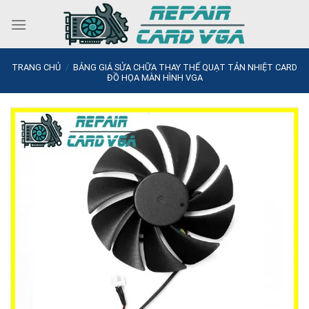
Skip
to
content
TRANG CHỦ
/
BẢNG GIÁ SỬA CHỮA THAY THẾ QUẠT TẢN NHIỆT CARD
ĐỒ HỌA MÀN HÌNH VGA