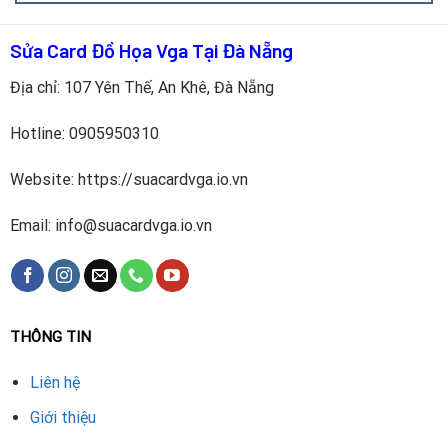
Sửa Card Đồ Họa Vga Tại Đà Nẵng
Địa chỉ: 107 Yên Thế, An Khê, Đà Nẵng
Hotline:
0905950310
Quy trình thay quạt được thực hiện bài bản:
Website: https://suacardvga.io.vn
Kiểm tra tình trạng
: Test hiệu suất và nhiệt độ GPU.
Email: info@suacardvga.io.vn
Vệ sinh card
: Loại bỏ bụi, thay keo tản nhiệt mới.
Lắp quạt mới
: Sử dụng quạt chính hãng, đảm bảo tương
thích.
THÔNG TIN
Kiểm tra độ ổn định
: Chạy stress test bằng FurMark,
Liên hệ
đảm bảo nhiệt độ dưới 65°C.
Giới thiệu
Hoàn thiện
: Lắp ráp và kiểm tra lần cuối. Quá trình mất