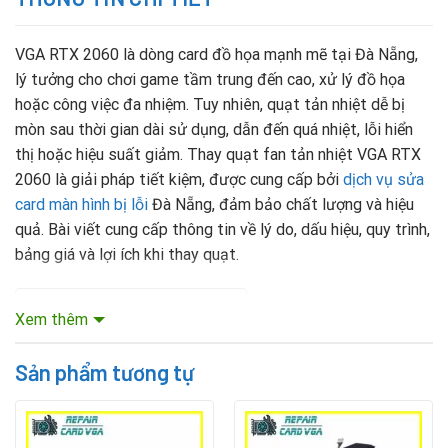
VGA RTX 2060 là dòng card đồ họa mạnh mẽ tại Đà Nẵng,
lý tưởng cho chơi game tầm trung đến cao, xử lý đồ họa
hoặc công việc đa nhiệm. Tuy nhiên, quạt tản nhiệt dễ bị
mòn sau thời gian dài sử dụng, dẫn đến quá nhiệt, lỗi hiển
thị hoặc hiệu suất giảm. Thay quạt fan tản nhiệt VGA RTX
2060 là giải pháp tiết kiệm, được cung cấp bởi
dịch vụ sửa
card màn hình bị lỗi
Đà Nẵng, đảm bảo chất lượng và hiệu
quả. Bài viết cung cấp thông tin về lý do, dấu hiệu, quy trình,
bảng giá và lợi ích khi thay quạt.
Mục lục nội dung
Xem thêm
Sản phẩm tương tự
Vì Sao Cần Thay Quạt Fan Tản Nhiệt VGA RTX
2060?
Quạt tản nhiệt giữ GPU ở nhiệt độ ổn định. Khi quạt hỏng,