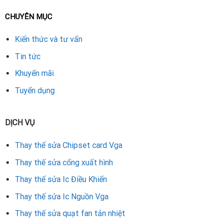
Nếu bạn đang tìm nơi
sửa card màn hình workstation
tại Đà
CHUYÊN MỤC
Nẵng, hãy chọn trung tâm có đội ngũ kỹ thuật viên giàu kinh
nghiệm, trang thiết bị hiện đại và linh kiện chính hãng. Đây là
Kiến thức và tư vấn
yếu tố then chốt để đảm bảo card sau khi thay IC nguồn
Tin tức
hoạt động ổn định, mượt mà và an toàn lâu dài.
Khuyến mãi
Rate this product
Tuyển dụng
DỊCH VỤ
Thay thế sửa Chipset card Vga
Thay thế sửa cổng xuất hình
Thay thế sửa Ic Điều Khiển
Thay thế sửa Ic Nguồn Vga
Thay thế sửa quạt fan tản nhiệt