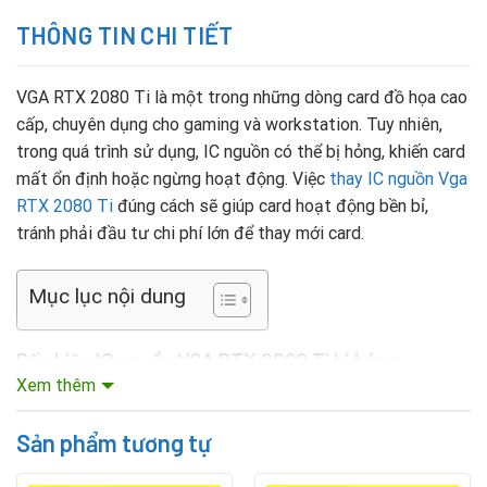
THÔNG TIN CHI TIẾT
VGA RTX 2080 Ti là một trong những dòng card đồ họa cao
cấp, chuyên dụng cho gaming và workstation. Tuy nhiên,
trong quá trình sử dụng, IC nguồn có thể bị hỏng, khiến card
mất ổn định hoặc ngừng hoạt động. Việc
thay IC nguồn Vga
RTX 2080 Ti
đúng cách sẽ giúp card hoạt động bền bỉ,
tránh phải đầu tư chi phí lớn để thay mới card.
Mục lục nội dung
Dấu hiệu IC nguồn VGA RTX 2080 Ti bị hỏng
Xem thêm
Máy tính không nhận card màn hình hoặc khởi động
nhưng không lên hình.
Sản phẩm tương tự
Card VGA nóng bất thường, quạt không quay hoặc quay