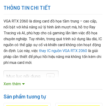
THÔNG TIN CHI TIẾT
VGA RTX 2060 là dòng card đồ họa tầm trung – cao cấp,
nổi bật với khả năng xử lý hình ảnh mượt mà, hỗ trợ Ray
Tracing và AI, phù hợp cho cả gaming lẫn làm việc đồ họa
chuyên nghiệp. Tuy nhiên, trong quá trình sử dụng lâu dài, IC
nguồn có thể gặp sự cố và khiến card không còn hoạt động
ổn định. Lúc này, việc
thay IC nguồn VGA RTX 2060
là giải
pháp cần thiết để phục hồi hiệu năng mà không tốn kém chi
phí mua card mới.
Mục lục nội dung
Xem thêm
Dấu hiệu IC nguồn VGA RTX 2060 bị hỏng
Sản phẩm tương tự
Máy tính không nhận VGA, chỉ hiển thị bằng card onboard.