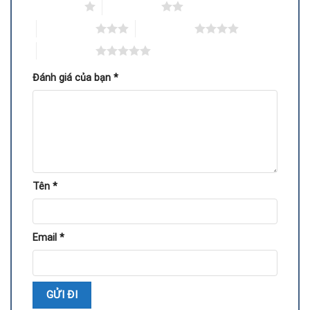
1 trên 5 sao
2 trên 5 sao
Sai thao tác: Ép xung vượt ngưỡng, cắm rút VGA không
3 trên 5 sao
4 trên 5 sao
đúng kỹ thuật.
5 trên 5 sao
Quy trình thay IC nguồn VGA RTX 2060
Đánh giá của bạn
*
Tên
*
Email
*
Kiểm tra tình trạng card bằng máy chuyên dụng để xác
định chính xác lỗi.