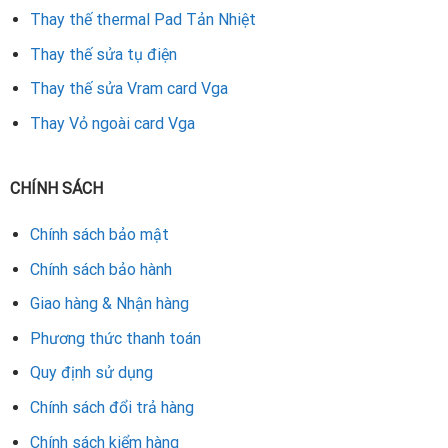
Thay thế thermal Pad Tản Nhiệt
Sử dụng IC nguồn chính hãng, chất lượng đảm bảo.
Thay thế sửa tụ điện
Quy trình sửa chữa nhanh chóng, chuyên nghiệp.
Thay thế sửa Vram card Vga
Thay Vỏ ngoài card Vga
Giá cả hợp lý, bảo hành rõ ràng cho khách hàng.
Với dịch vụ sửa VGA tại Đà Nẵng, Máy Tính Đà Thành sẽ
CHÍNH SÁCH
giúp bạn khôi phục hiệu năng của GTX 780 và nhiều dòng
card khác, đảm bảo hoạt động ổn định, bền bỉ theo thời
Chính sách bảo mật
gian.
Chính sách bảo hành
Giao hàng & Nhận hàng
Rate this product
Phương thức thanh toán
Quy định sử dụng
Chính sách đổi trả hàng
Chính sách kiểm hàng