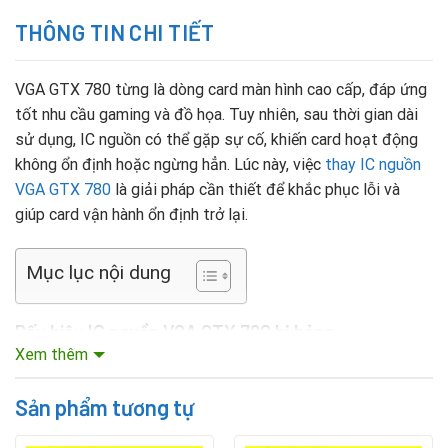
THÔNG TIN CHI TIẾT
VGA GTX 780 từng là dòng card màn hình cao cấp, đáp ứng
tốt nhu cầu gaming và đồ họa. Tuy nhiên, sau thời gian dài
sử dụng, IC nguồn có thể gặp sự cố, khiến card hoạt động
không ổn định hoặc ngừng hẳn. Lúc này, việc
thay IC nguồn
VGA GTX 780
là giải pháp cần thiết để khắc phục lỗi và
giúp card vận hành ổn định trở lại.
Mục lục nội dung
Dấu hiệu IC nguồn VGA GTX 780 bị hỏng
Xem thêm
Một số biểu hiện thường thấy khi IC nguồn của card GTX
780 gặp vấn đề:
Sản phẩm tương tự
Máy tính bật nhưng không lên hình, không nhận card rời.