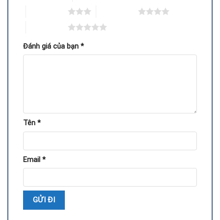
3 trên 5 sao
4 trên 5 sao
5 trên 5 sao
Đánh giá của bạn
*
Tên
*
Dấu hiệu nhận biết VGA Gigabyte cần thay chipset
GPU
Người dùng có thể dựa vào một số biểu hiện dưới đây để
Email
*
nhận biết VGA của mình đang gặp vấn đề ở chipset:
Máy tính bật lên nhưng không nhận VGA, màn hình đen.
Hiển thị hình ảnh bị sọc, nhòe, vỡ khung hình hoặc xuất