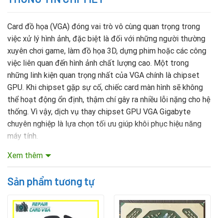
Card đồ họa (VGA) đóng vai trò vô cùng quan trọng trong
việc xử lý hình ảnh, đặc biệt là đối với những người thường
xuyên chơi game, làm đồ họa 3D, dựng phim hoặc các công
việc liên quan đến hình ảnh chất lượng cao. Một trong
những linh kiện quan trọng nhất của VGA chính là chipset
GPU. Khi chipset gặp sự cố, chiếc card màn hình sẽ không
thể hoạt động ổn định, thậm chí gây ra nhiều lỗi nặng cho hệ
thống. Vì vậy, dịch vụ thay chipset GPU VGA Gigabyte
chuyên nghiệp là lựa chọn tối ưu giúp khôi phục hiệu năng
máy tính.
Xem thêm
Mục lục nội dung
Sản phẩm tương tự
Nguyên nhân chipset GPU VGA Gigabyte bị hỏng
Chipset GPU trên VGA Gigabyte có thể bị hỏng do nhiều