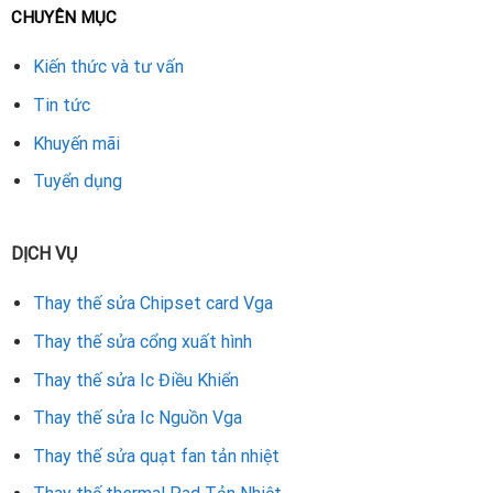
hiệu quả và an toàn cho thiết bị:
CHUYÊN MỤC
Tiếp nhận và kiểm tra VGA: Kỹ thuật viên test sơ bộ để
Kiến thức và tư vấn
xác định lỗi chipset.
Tin tức
Đo kiểm phần cứng: Sử dụng máy móc chuyên dụng để
Khuyến mãi
đo nguồn, tín hiệu chipset.
Tuyển dụng
Tháo chipset cũ: Dùng trạm khò chuyên nghiệp để tháo
chipset GPU hỏng.
DỊCH VỤ
Lắp chipset mới chính hãng: Gắn chipset mới tương
Thay thế sửa Chipset card Vga
thích với VGA Gigabyte.
Thay thế sửa cổng xuất hình
Hoàn thiện và test: Lắp lại VGA, cài driver, chạy thử
Thay thế sửa Ic Điều Khiển
game và phần mềm để kiểm tra.
Thay thế sửa Ic Nguồn Vga
Bàn giao và bảo hành: Khách hàng nhận lại VGA kèm
Thay thế sửa quạt fan tản nhiệt
phiếu bảo hành rõ ràng.