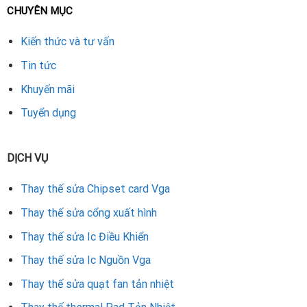
CHUYÊN MỤC
Ghi chú:
Một số trường hợp chỉ cần thay 1–2 chip, không
nhất thiết thay toàn bộ.
Kiến thức và tư vấn
Tin tức
Quy trình thay bộ nhớ VRAM RTX 2060 Super
Khuyến mãi
Nhận card và kiểm tra lỗi sơ bộ.
Tuyển dụng
Test bằng phần mềm và camera nhiệt để xác định chip
lỗi.
DỊCH VỤ
Dùng máy hàn SMD chuyên dụng tháo chip cũ.
Thay thế sửa Chipset card Vga
Gắn chip VRAM GDDR6 mới đúng chuẩn, hàn lại chính
Thay thế sửa cổng xuất hình
xác.
Thay thế sửa Ic Điều Khiển
Vệ sinh card, test stress 100% tải trong 1–2 giờ.
Thay thế sửa Ic Nguồn Vga
Thay thế sửa quạt fan tản nhiệt
Bàn giao kèm bảo hành.