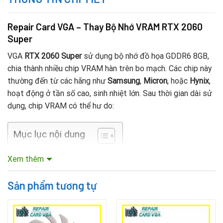
Repair Card VGA – Thay Bộ Nhớ VRAM RTX 2060
Super
VGA
RTX 2060 Super
sử dụng bộ nhớ đồ họa GDDR6 8GB,
chia thành nhiều chip VRAM hàn trên bo mạch. Các chip này
thường đến từ các hãng như
Samsung
,
Micron
, hoặc
Hynix
,
hoạt động ở tần số cao, sinh nhiệt lớn. Sau thời gian dài sử
dụng, chip VRAM có thể hư do:
Mục lục nội dung
Xem thêm
Tản nhiệt kém
Sản phẩm tương tự
Overclock không đúng cách
Chập điện do PSU không ổn định