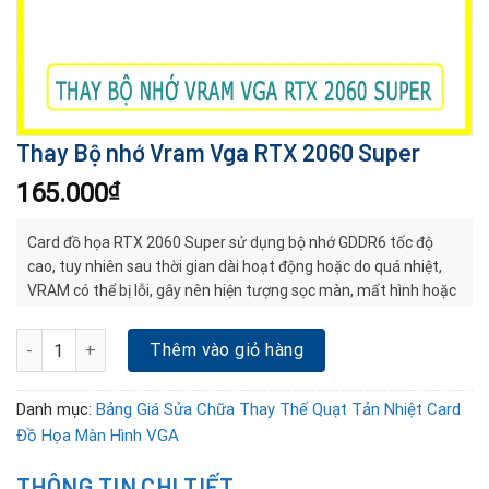
Thay Bộ nhớ Vram Vga RTX 2060 Super
165.000
₫
Card đồ họa RTX 2060 Super sử dụng bộ nhớ GDDR6 tốc độ
cao, tuy nhiên sau thời gian dài hoạt động hoặc do quá nhiệt,
VRAM có thể bị lỗi, gây nên hiện tượng sọc màn, mất hình hoặc
không boot được vào Windows. Dịch vụ thay bộ nhớ VRAM VGA
RTX 2060 Super giúp khắc phục triệt để lỗi phần cứng này, phục
Thay Bộ nhớ Vram Vga RTX 2060 Super số lượng
Thêm vào giỏ hàng
hồi card như mới.
Danh mục:
Bảng Giá Sửa Chữa Thay Thế Quạt Tản Nhiệt Card
Đồ Họa Màn Hình VGA
THÔNG TIN CHI TIẾT