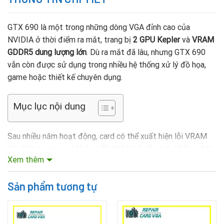
GTX 690 là một trong những dòng VGA đỉnh cao của
NVIDIA ở thời điểm ra mắt, trang bị
2 GPU Kepler
và
VRAM
GDDR5 dung lượng lớn
. Dù ra mắt đã lâu, nhưng GTX 690
vẫn còn được sử dụng trong nhiều hệ thống xử lý đồ họa,
game hoặc thiết kế chuyên dụng.
Mục lục nội dung
Sau nhiều năm hoạt động, card có thể xuất hiện lỗi VRAM
gây hiện tượng sọc hình, mất tín hiệu, hoặc máy không nhận
Xem thêm
card. Thay vì vứt bỏ hoặc mua mới với chi phí cao, bạn hoàn
toàn có thể
thay bộ nhớ VRAM GTX 690
để phục hồi card.
Sản phẩm tương tự
Tại sao cần thay bộ nhớ VRAM VGA GTX 690?
VRAM là nơi lưu trữ dữ liệu hình ảnh cho mỗi GPU. Với GTX