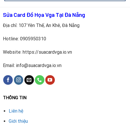
Sửa Card Đồ Họa Vga Tại Đà Nẵng
Địa chỉ: 107 Yên Thế, An Khê, Đà Nẵng
Kiểm tra tổng thể VGA
bằng thiết bị chuyên dụng và
Hotline:
0905950310
phần mềm benchmark
Website: https://suacardvga.io.vn
Xác định chip VRAM bị lỗi
(GTX 690 có thể có tới 16
chip GDDR5 – 8 mỗi GPU)
Email: info@suacardvga.io.vn
Gỡ chip lỗi bằng máy khò hồng ngoại
, đảm bảo không
làm hỏng bo mạch
THÔNG TIN
Lắp chip VRAM GDDR5 mới
, đúng chủng loại, bus và
dung lượng
Liên hệ
Kiểm tra nguồn cấp, mạch điện, nhiệt độ từng GPU
Giới thiệu