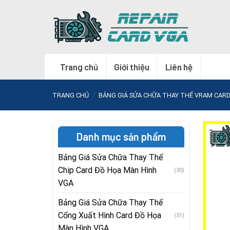
Skip
to
content
Trang chủ
Giới thiệu
Liên hệ
TRANG CHỦ
/
BẢNG GIÁ SỬA CHỮA THAY THẾ VRAM CAR
Danh mục sản phẩm
Bảng Giá Sửa Chữa Thay Thế
Chip Card Đồ Họa Màn Hình
(30)
VGA
Bảng Giá Sửa Chữa Thay Thế
Cổng Xuất Hình Card Đồ Họa
(31)
Màn Hình VGA