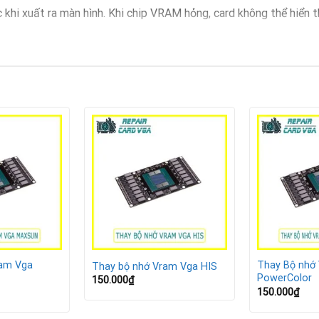
hi xuất ra màn hình. Khi chip VRAM hỏng, card không thể hiển thị 
hình
game hoặc làm đồ họa
st
ng mạch điện và ảnh hưởng toàn bộ bo mạch VGA.
 380
u, giật lag
ram Vga
Thay Bộ nhớ
Thay bộ nhớ Vram Vga HIS
nh và mượt hơn
PowerColor
150.000
₫
150.000
₫