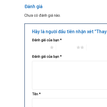
Đánh giá
Kéo dài tuổi thọ card, bảo vệ bo mạch khỏi hư
Chưa có đánh giá nào.
Giữ nguyên cấu hình máy tính, không cần nâng c
Quy trình thay bộ nhớ VRAM V
Hãy là người đầu tiên nhận xét “Th
Đánh giá của bạn
*
1 trên 5 sao
2 trên 5 sao
3 trên 5 sao
Đánh giá của bạn
*
Tên
*