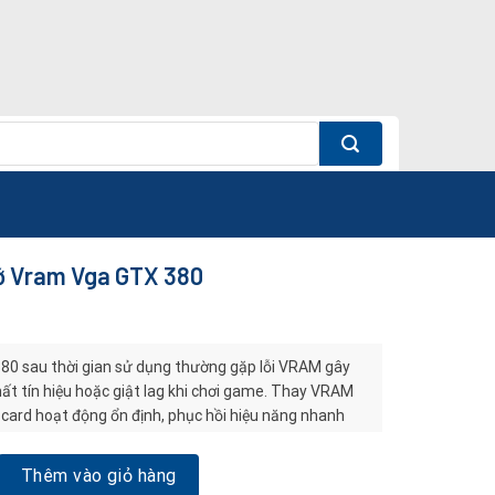
ớ Vram Vga GTX 380
0 sau thời gian sử dụng thường gặp lỗi VRAM gây
ất tín hiệu hoặc giật lag khi chơi game. Thay VRAM
 card hoạt động ổn định, phục hồi hiệu năng nhanh
 chi phí thay card mới.
m Vga GTX 380 số lượng
Thêm vào giỏ hàng