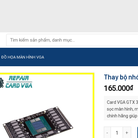
Tìm
kiếm:
D ĐỒ HỌA MÀN HÌNH VGA
Thay bộ nh
165.000
₫
Card VGA GTX 38
sọc màn hình, m
chính hãng giúp
chóng, tiết kiệm
Thay bộ nhớ Vra