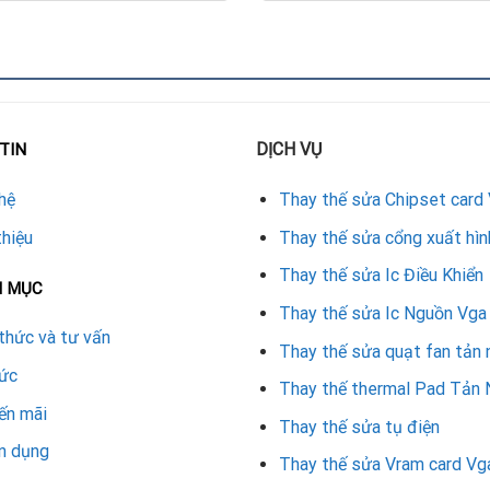
DỊCH VỤ
TIN
hệ
Thay thế sửa Chipset card
ị lỗi
thiệu
Thay thế sửa cổng xuất hìn
ại chuyên dụng
Thay thế sửa Ic Điều Khiển
N MỤC
GTX 380
Thay thế sửa Ic Nguồn Vga
thức và tư vấn
Thay thế sửa quạt fan tản 
ng sau khi thay
tức
Thay thế thermal Pad Tản 
k để đảm bảo ổn định
ến mãi
Thay thế sửa tụ điện
n dụng
A GTX 380
Thay thế sửa Vram card Vg