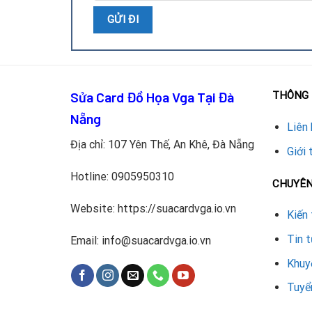
Sửa Card Đồ Họa Vga Tại Đà
THÔNG 
Nẵng
Liên 
Kiểm tra tổng thể card và xác định chip VRAM b
Địa chỉ: 107 Yên Thế, An Khê, Đà Nẵng
Giới 
Tháo chip VRAM hỏng bằng máy khò hồng ngo
Hotline:
0905950310
CHUYÊ
Lắp chip VRAM GDDR5 mới, tương thích với 
Website: https://suacardvga.io.vn
Kiến 
Kiểm tra mạch điện, nguồn và nhiệt độ hoạt độ
Tin 
Email: info@suacardvga.io.vn
Test hiệu năng card bằng phần mềm benchmar
Khuy
Tuyể
Bảng giá thay bộ nhớ VRAM VG