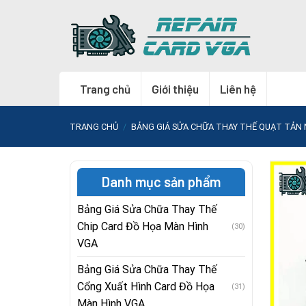
Skip
to
content
Trang chủ
Giới thiệu
Liên hệ
TRANG CHỦ
/
BẢNG GIÁ SỬA CHỮA THAY THẾ QUẠT TẢN 
Danh mục sản phẩm
Bảng Giá Sửa Chữa Thay Thế
Chip Card Đồ Họa Màn Hình
(30)
VGA
Bảng Giá Sửa Chữa Thay Thế
Cổng Xuất Hình Card Đồ Họa
(31)
Màn Hình VGA