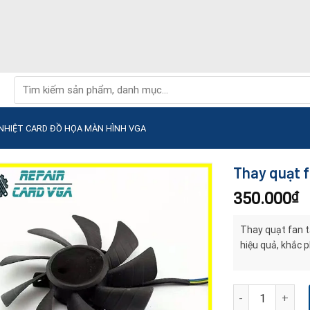
Tìm
kiếm:
NHIỆT CARD ĐỒ HỌA MÀN HÌNH VGA
Thay quạt f
350.000
₫
Thay quạt fan t
hiệu quả, khắc p
Thay quạt fan tả