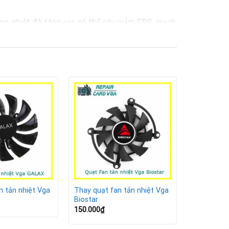
ng, nhiệt độ tăng cao có thể gây giảm FPS, crash
 hiệu suất, kéo dài tuổi thọ VGA và đảm bảo trải
ết kiệm chi phí so với mua card mới.
 đề:
n tản nhiệt Vga
Thay quạt fan tản nhiệt Vga
Biostar
150.000
₫