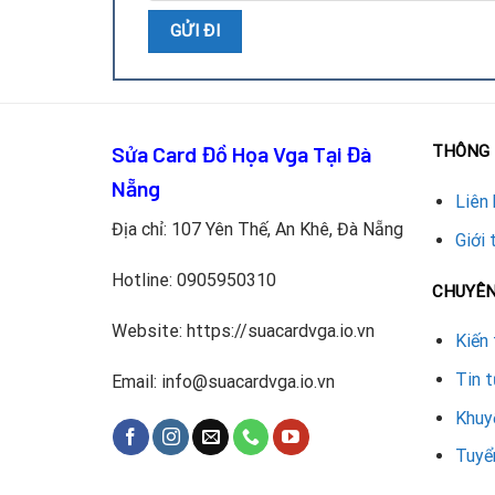
Bước 1: Chuẩn Bị Dụng Cụ
Sửa Card Đồ Họa Vga Tại Đà
THÔNG 
Quạt tản nhiệt mới tương thích với RTX 5060 T
Nẵng
Liên 
Địa chỉ: 107 Yên Thế, An Khê, Đà Nẵng
Tua vít, cọ mềm, khí nén để vệ sinh.
Giới 
Hotline:
0905950310
Keo tản nhiệt và miếng đệm nhiệt (nếu cần tha
CHUYÊ
Website: https://suacardvga.io.vn
Bước 2: Tháo Card Màn Hình
Kiến 
Tin 
Email: info@suacardvga.io.vn
Tắt nguồn PC, rút dây cáp và tháo card khỏi k
Khuy
Đặt card trên bề mặt phẳng, sạch để tránh làm 
Tuyể
Bước 3: Tháo Quạt Cũ