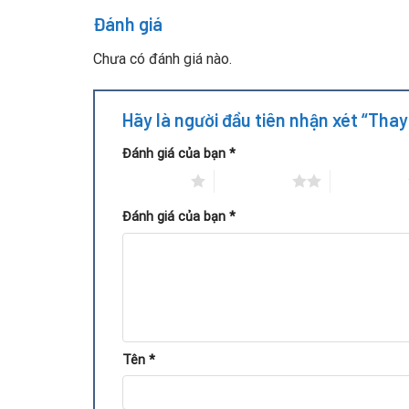
Khi phát hiện các dấu hiệu này, bạn nên thay quạ
Đánh giá
Quy Trình Thay Quạt Fan Tản N
Chưa có đánh giá nào.
Hãy là người đầu tiên nhận xét “Tha
Đánh giá của bạn
*
1 trên 5 sao
2 trên 5 sao
3 trên 5 sao
Đánh giá của bạn
*
Tên
*