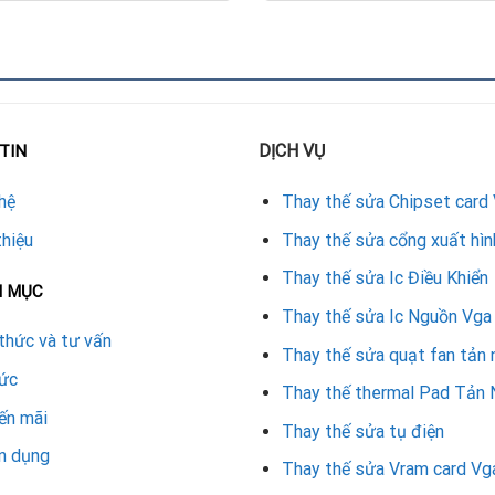
DỊCH VỤ
TIN
i (kiểm tra kích thước, đầu nối, ví dụ: 90mm hoặc 100mm tùy mo
hệ
Thay thế sửa Chipset card
thiệu
Thay thế sửa cổng xuất hìn
Thay thế sửa Ic Điều Khiển
y).
N MỤC
Thay thế sửa Ic Nguồn Vga
thức và tư vấn
Thay thế sửa quạt fan tản 
tức
he PCIe.
Thay thế thermal Pad Tản 
ến mãi
Thay thế sửa tụ điện
hỏng linh kiện.
n dụng
Thay thế sửa Vram card Vg