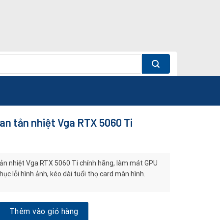
an tản nhiệt Vga RTX 5060 Ti
ản nhiệt Vga RTX 5060 Ti chính hãng, làm mát GPU
hục lỗi hình ảnh, kéo dài tuổi thọ card màn hình.
n nhiệt Vga RTX 5060 Ti số lượng
Thêm vào giỏ hàng