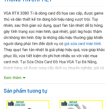
VGA RTX 3080 Ti là dòng card đồ họa cao cấp, được game
thủ và dân thiết kế tin dùng bởi hiệu năng vượt trội. Tuy
nhiên, sau thời gian sử dụng, quạt fan tản nhiệt dễ bị hỏng,
gây tình trạng sọc màn hình, quá nhiệt, giật lag hoặc thậm
chí không lên hình. Đây là những dấu hiệu thường gặp khiến
người dùng phải tìm đến dịch vụ có
giá sửa card màn hình
.
Thay quạt fan tản nhiệt là giải pháp hiệu quả, vừa giúp khắc
phục lỗi, vừa tiết kiệm chi phí hơn nhiều so với việc mua
card mới. Tại Sửa Chữa Card Đồ Họa VGA Tại Đà Nẵng,
khách hàng sẽ được cung cấp dịch vụ chuyên nghiệp, giá cả
hợp lý cùng linh kiện chính hãng.
Xem thêm
Mục lục nội dung
Sản phẩm tương tự
Vì Sao Cần Thay Quạt Fan Tản Nhiệt VGA RTX
3080 Ti?