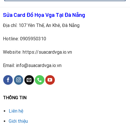
Sửa Card Đồ Họa Vga Tại Đà Nẵng
Địa chỉ: 107 Yên Thế, An Khê, Đà Nẵng
Hotline:
0905950310
Dịch vụ được thực hiện bài bản và nhanh chóng:
Website: https://suacardvga.io.vn
Kiểm tra card:
Đánh giá hiệu suất, đo nhiệt độ GPU.
Email: info@suacardvga.io.vn
Vệ sinh và thay keo tản nhiệt mới.
Lắp quạt fan chính hãng:
Đảm bảo tương thích với RTX
3080 Ti.
THÔNG TIN
Test hiệu năng:
Chạy stress test bằng FurMark để đảm
Liên hệ
bảo ổn định.
Giới thiệu
Bàn giao và bảo hành:
Hỗ trợ từ 3–6 tháng.