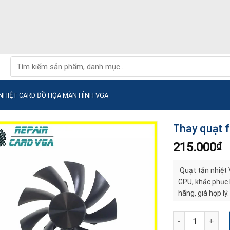
Tìm
kiếm:
NHIỆT CARD ĐỒ HỌA MÀN HÌNH VGA
Thay quạt f
215.000
₫
Quạt tản nhiệt 
GPU, khắc phục l
hãng, giá hợp lý.
Thay quạt fan tả