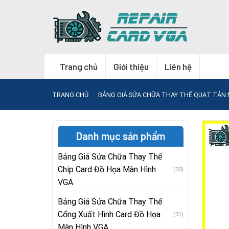
Skip
to
content
Trang chủ
Giới thiệu
Liên hệ
TRANG CHỦ
/
BẢNG GIÁ SỬA CHỮA THAY THẾ QUẠT TẢN 
Danh mục sản phẩm
Bảng Giá Sửa Chữa Thay Thế
Chip Card Đồ Họa Màn Hình
(30)
VGA
Bảng Giá Sửa Chữa Thay Thế
Cổng Xuất Hình Card Đồ Họa
(31)
Màn Hình VGA