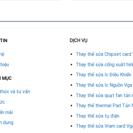
 thực hiện bài bản để đảm bảo hiệu quả:
DỊCH VỤ
TIN
ệt độ GPU, kiểm tra quạt cũ để xác định nguyên nhân hỏng.
hệ
Thay thế sửa Chipset card
iệt mới để tối ưu khả năng làm mát.
thiệu
Thay thế sửa cổng xuất hìn
 thích với RTX 2070 về kích thước và điện áp (thường 12V).
Thay thế sửa Ic Điều Khiển
N MỤC
Thay thế sửa Ic Nguồn Vga
rMark, đảm bảo nhiệt độ dưới 65°C khi tải nặng.
thức và tư vấn
Thay thế sửa quạt fan tản 
rình hoàn tất trong 40-60 phút với linh kiện chính hãng, bảo hành 
tức
Thay thế thermal Pad Tản 
tản nhiệt
ến mãi
Thay thế sửa tụ điện
n dụng
Thay thế sửa Vram card Vg
 phụ thuộc vào loại quạt và dịch vụ: