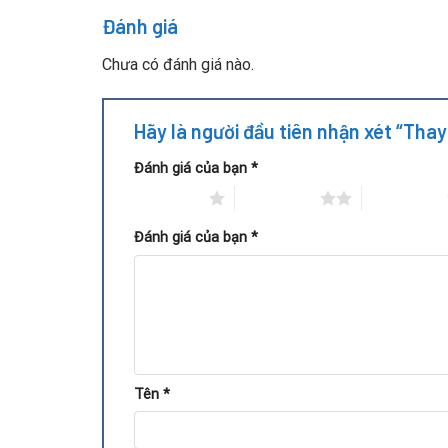
Đánh giá
Quy trình thay quạt tản nhiệt
Chưa có đánh giá nào.
Hãy là người đầu tiên nhận xét “Tha
Đánh giá của bạn
*
1 trên 5 sao
2 trên 5 sao
3 trên 5 sao
Đánh giá của bạn
*
Tên
*