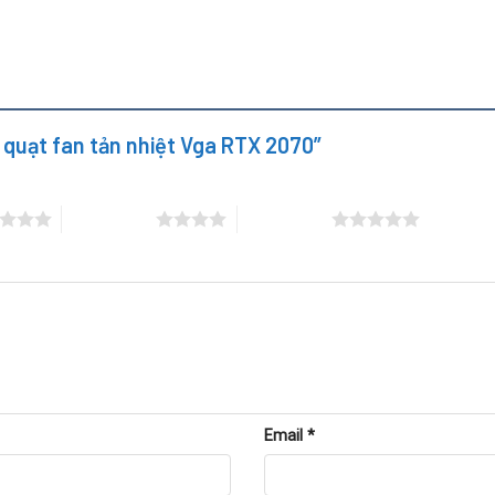
y quạt fan tản nhiệt Vga RTX 2070”
4 trên 5 sao
5 trên 5 sao
Email
*