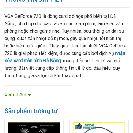
VGA GeForce 720 là dòng card đồ họa phổ biến tại Đà
Nẵng, phù hợp cho các tác vụ như xem phim, làm việc văn
phòng hoặc chơi game nhẹ. Tuy nhiên, sau thời gian dài sử
dụng, quạt tản nhiệt dễ bị mòn, gây quá nhiệt, lỗi hiển thị
hoặc hiệu suất giảm. Thay quạt fan tản nhiệt VGA GeForce
720 là giải pháp tiết kiệm, được cung cấp bởi dịch vụ
nhận
sửa card màn hình Đà Nẵng
, mang đến sự tiện lợi và chất
lượng. Bài viết cung cấp thông tin về lý do, dấu hiệu, quy
trình, bảng giá và lợi ích khi thay quạt.
Mục lục nội dung
Xem thêm
Sản phẩm tương tự
Vì Sao Cần Thay Quạt Fan Tản Nhiệt VGA GeForce
720?
Quạt tản nhiệt giữ GPU ở nhiệt độ ổn định. Khi quạt hỏng,