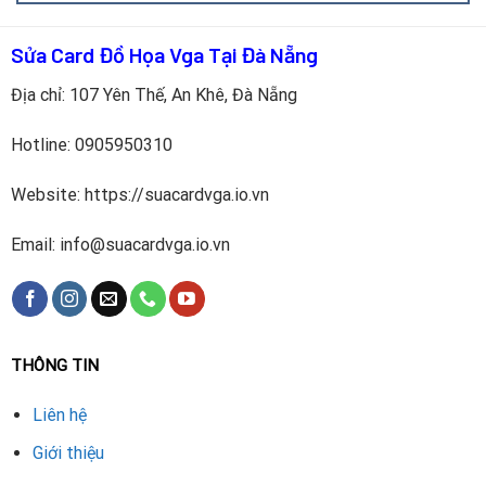
Sửa Card Đồ Họa Vga Tại Đà Nẵng
Địa chỉ: 107 Yên Thế, An Khê, Đà Nẵng
Hotline:
0905950310
Quy trình thay quạt được thực hiện bài bản:
Website: https://suacardvga.io.vn
Kiểm tra tình trạng
: Test hiệu suất và nhiệt độ GPU.
Email: info@suacardvga.io.vn
Vệ sinh card
: Loại bỏ bụi, thay keo tản nhiệt mới.
Lắp quạt mới
: Sử dụng quạt chính hãng, đảm bảo tương
thích.
THÔNG TIN
Kiểm tra độ ổn định
: Chạy stress test bằng FurMark,
Liên hệ
đảm bảo nhiệt độ dưới 60°C.
Giới thiệu
Hoàn thiện
: Lắp ráp và kiểm tra lần cuối. Quá trình mất