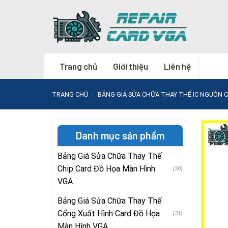
Skip
to
content
Trang chủ
Giới thiệu
Liên hệ
TRANG CHỦ
/
BẢNG GIÁ SỬA CHỮA THAY THẾ IC NGUỒN 
Danh mục sản phẩm
Bảng Giá Sửa Chữa Thay Thế
Chip Card Đồ Họa Màn Hình
(30)
VGA
Bảng Giá Sửa Chữa Thay Thế
Cổng Xuất Hình Card Đồ Họa
(31)
Màn Hình VGA