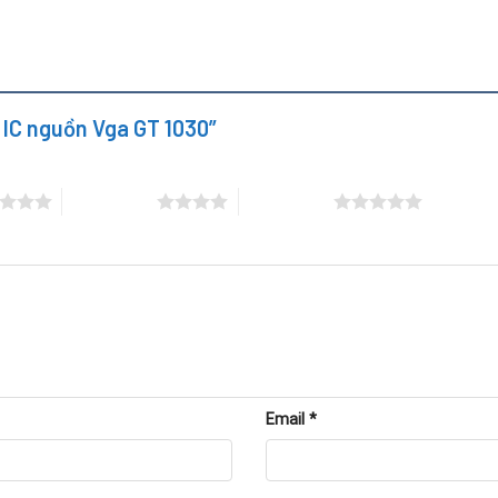
n quá nóng.
 gây đoản mạch.
y IC nguồn Vga GT 1030”
 1030
4 trên 5 sao
5 trên 5 sao
Email
*