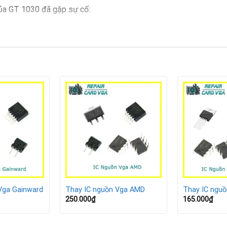
ủa GT 1030 đã gặp sự cố:
i đen khi khởi động.
uất tín hiệu hình ảnh.
ởi động lại liên tục.
 dấu hiệu cháy nổ.
A đi kiểm tra và khắc phục kịp thời.
ị hỏng
GT 1030, phổ biến nhất là:
Vga Gainward
Thay IC nguồn Vga AMD
Thay IC ngu
ém chất lượng.
250.000
₫
165.000
₫
hoặc bị ép xung.