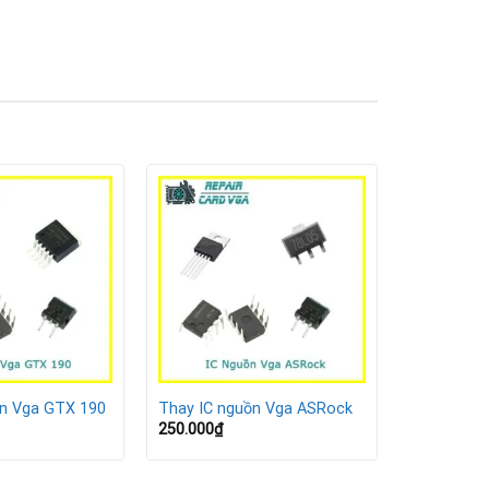
ồn Vga GTX 190
Thay IC nguồn Vga ASRock
250.000
₫