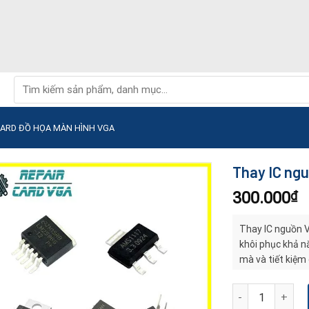
Tìm
kiếm:
CARD ĐỒ HỌA MÀN HÌNH VGA
Thay IC ngu
300.000
₫
Thay IC nguồn VG
khôi phục khả n
mà và tiết kiệm 
hình.
Thay IC nguồn V