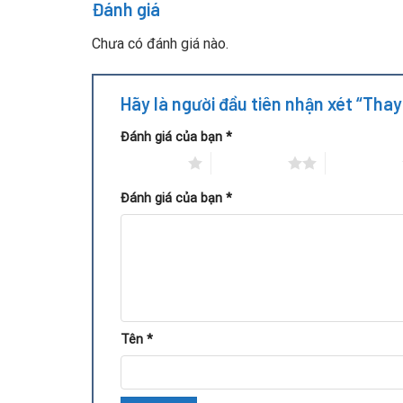
Đánh giá
Hệ thống tản nhiệt kém, bụi bẩn khiến IC nguồ
Chưa có đánh giá nào.
Điện giật, chập cháy hoặc môi trường ẩm ướt
Hãy là người đầu tiên nhận xét “Tha
Quy trình thay IC nguồn VGA GT
Đánh giá của bạn
*
1 trên 5 sao
2 trên 5 sao
3 trên 5 sao
Đánh giá của bạn
*
Tên
*