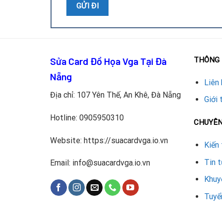
Sửa Card Đồ Họa Vga Tại Đà
THÔNG 
Nẵng
Liên 
Việc thay IC nguồn cần được thực hiện bởi kỹ th
Địa chỉ: 107 Yên Thế, An Khê, Đà Nẵng
Giới 
Kiểm tra và xác định chính xác tình trạng hỏng
Hotline:
0905950310
CHUYÊ
Tháo IC nguồn lỗi bằng máy khò nhiệt.
Website: https://suacardvga.io.vn
Kiến 
Vệ sinh bo mạch, chuẩn bị cho việc lắp IC mới.
Tin 
Email: info@suacardvga.io.vn
Khuy
Lắp IC nguồn chính hãng, đúng kỹ thuật.
Tuyể
Kiểm tra và test lại card trên hệ thống để đả