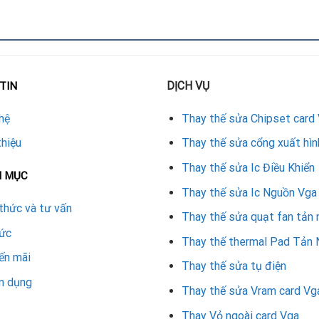
DỊCH VỤ
TIN
hệ
Thay thế sửa Chipset card
uật viên có tay nghề cao và dụng cụ chuyên dụng. Các bước cơ b
thiệu
Thay thế sửa cổng xuất hìn
 IC nguồn.
Thay thế sửa Ic Điều Khiển
N MỤC
Thay thế sửa Ic Nguồn Vga
thức và tư vấn
Thay thế sửa quạt fan tản 
tức
Thay thế thermal Pad Tản 
ến mãi
Thay thế sửa tụ điện
n dụng
Thay thế sửa Vram card Vg
m bảo hoạt động ổn định.
Thay Vỏ ngoài card Vga