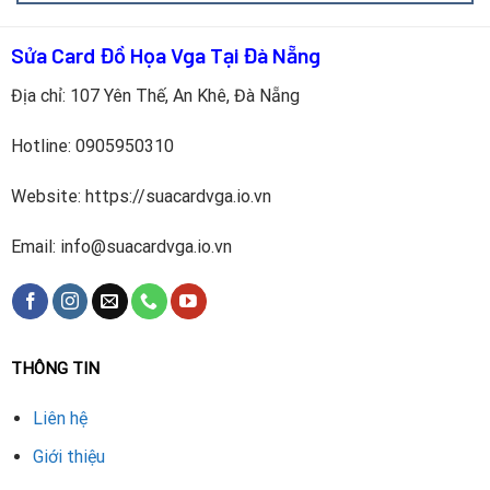
Sửa Card Đồ Họa Vga Tại Đà Nẵng
Địa chỉ: 107 Yên Thế, An Khê, Đà Nẵng
Hotline:
0905950310
Website: https://suacardvga.io.vn
Kiểm tra tổng thể card
và xác định chính xác chip VRAM
Email: info@suacardvga.io.vn
bị lỗi
Gỡ bỏ chip VRAM hỏng
bằng máy khò hồng ngoại chuyên
dụng
THÔNG TIN
Lắp chip VRAM GDDR5 mới
, tương thích hoàn toàn với
GTX 670
Liên hệ
Giới thiệu
Kiểm tra mạch điện, nguồn cấp
, và nhiệt độ hoạt động