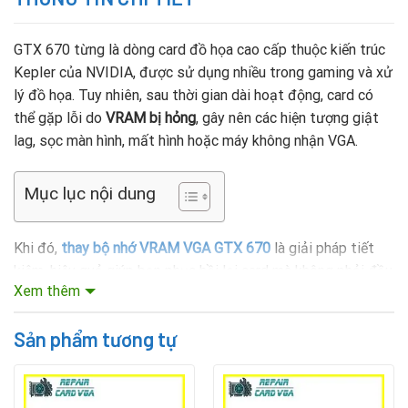
GTX 670 từng là dòng card đồ họa cao cấp thuộc kiến trúc
Kepler của NVIDIA, được sử dụng nhiều trong gaming và xử
lý đồ họa. Tuy nhiên, sau thời gian dài hoạt động, card có
thể gặp lỗi do
VRAM bị hỏng
, gây nên các hiện tượng giật
lag, sọc màn hình, mất hình hoặc máy không nhận VGA.
Mục lục nội dung
Khi đó,
thay bộ nhớ VRAM VGA GTX 670
là giải pháp tiết
kiệm, hiệu quả giúp bạn phục hồi lại card mà không phải đầu
Xem thêm
tư mua mới với chi phí cao.
Rate this product
Tại sao cần thay bộ nhớ VRAM VGA GTX 670?
Sản phẩm tương tự
VRAM
là nơi lưu trữ dữ liệu hình ảnh trước khi GPU xuất ra
màn hình. Nếu một hoặc nhiều chip VRAM gặp lỗi, VGA sẽ