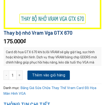
Thay bộ nhớ Vram Vga GTX 670
175.000
₫
Card đồ họa GTX 670 khi bị lỗi VRAM sẽ gây giật lag, sọc hình
hoặc không lên hình. Dịch vụ thay VRAM bằng chip GDDR5 mới
chính hãng giúp phục hồi hiệu năng, kéo dài tuổi thọ VGA mà
không cần mua card mới.
Thay bộ nhớ Vram Vga GTX 670 số lượng
Thêm vào giỏ hàng
Danh mục:
Bảng Giá Sửa Chữa Thay Thế Vram Card Đồ Họa
Màn Hình VGA
THÔNG TIN CHI TIẾT