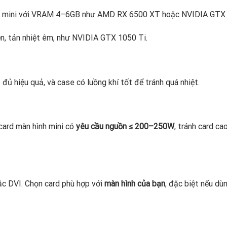
 mini với VRAM 4–6GB như AMD RX 6500 XT hoặc NVIDIA GTX 
ện, tản nhiệt êm, như NVIDIA GTX 1050 Ti.
đủ hiệu quả, và case có luồng khí tốt để tránh quá nhiệt.
 card màn hình mini có
yêu cầu nguồn ≤ 200–250W
, tránh card ca
ặc DVI. Chọn card phù hợp với
màn hình của bạn
, đặc biệt nếu dù