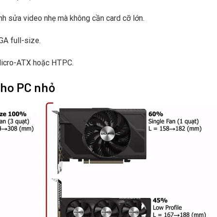
h sửa video nhẹ mà không cần card cỡ lớn.
GA full-size.
Micro-ATX hoặc HTPC.
cho PC nhỏ