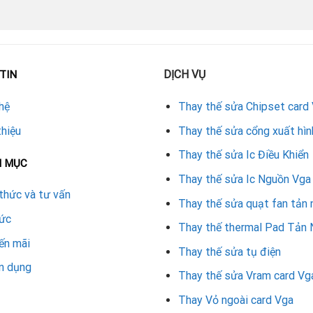
DỊCH VỤ
TIN
hệ
Thay thế sửa Chipset card
thiệu
Thay thế sửa cổng xuất hìn
Thay thế sửa Ic Điều Khiển
N MỤC
Thay thế sửa Ic Nguồn Vga
thức và tư vấn
Thay thế sửa quạt fan tản 
tức
Thay thế thermal Pad Tản 
ến mãi
Thay thế sửa tụ điện
n dụng
Thay thế sửa Vram card Vg
Thay Vỏ ngoài card Vga