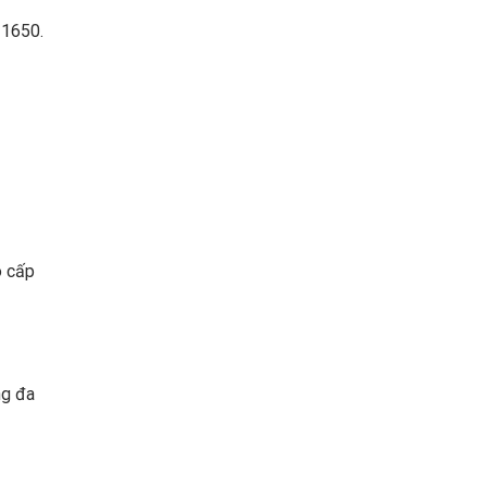
1650.
o cấp
ng đa