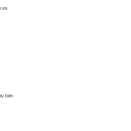
n ưu
ưu tiên