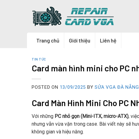
Skip
to
content
Trang chủ
Giới thiệu
Liên hệ
TIN TỨC
Card màn hình mini cho PC n
POSTED ON
13/09/2025
BY
SỬA VGA ĐÀ NẴNG
Card Màn Hình Mini Cho PC N
Với những
PC nhỏ gọn (Mini-ITX, micro-ATX)
, vi
nhưng vẫn vừa vặn trong case. Bài viết này sẽ h
không gian và hiệu năng.