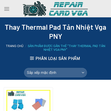
Skip
to
content
Thay Thermal Pad Tản Nhiệt Vga
PNY
TRANG CHỦ
/
SẢN PHẨM ĐƯỢC GẮN THẺ “THAY THERMAL PAD TẢN
NHIỆT VGA PNY”
PHÂN LOẠI SẢN PHẨM