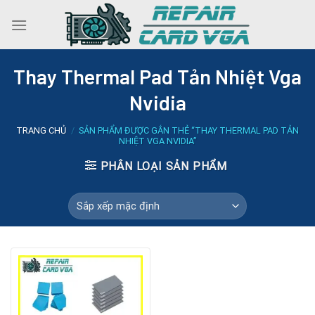
Skip
to
content
Thay Thermal Pad Tản Nhiệt Vga
Nvidia
TRANG CHỦ
/
SẢN PHẨM ĐƯỢC GẮN THẺ “THAY THERMAL PAD TẢN
NHIỆT VGA NVIDIA”
PHÂN LOẠI SẢN PHẨM