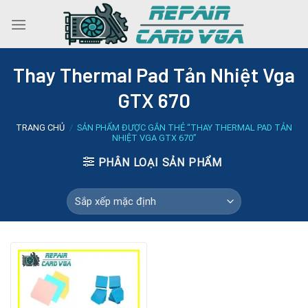
Skip
to
content
Thay Thermal Pad Tản Nhiệt Vga
GTX 670
TRANG CHỦ
/
SẢN PHẨM ĐƯỢC GẮN THẺ “THAY THERMAL PAD TẢN
NHIỆT VGA GTX 670”
PHÂN LOẠI SẢN PHẨM