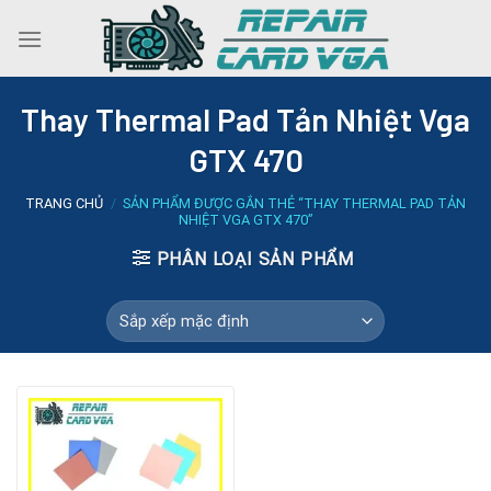
Skip
to
content
Thay Thermal Pad Tản Nhiệt Vga
GTX 470
TRANG CHỦ
/
SẢN PHẨM ĐƯỢC GẮN THẺ “THAY THERMAL PAD TẢN
NHIỆT VGA GTX 470”
PHÂN LOẠI SẢN PHẨM