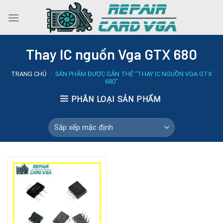
Skip
to
content
Thay IC nguồn Vga GTX 680
TRANG CHỦ
/
SẢN PHẨM ĐƯỢC GẮN THẺ “THAY IC NGUỒN VGA GTX
680”
PHÂN LOẠI SẢN PHẨM