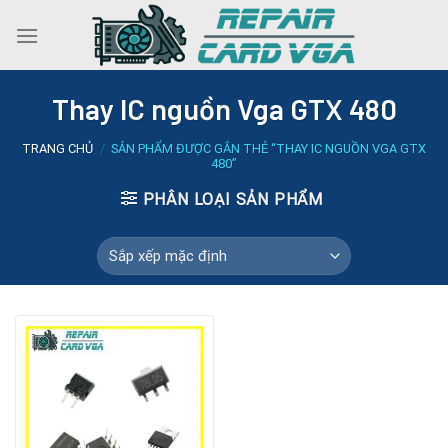
Skip
to
content
Thay IC nguồn Vga GTX 480
TRANG CHỦ
/
SẢN PHẨM ĐƯỢC GẮN THẺ “THAY IC NGUỒN VGA GTX
480”
PHÂN LOẠI SẢN PHẨM