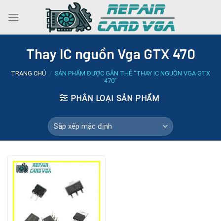
Skip
to
content
Thay IC nguồn Vga GTX 470
TRANG CHỦ
/
SẢN PHẨM ĐƯỢC GẮN THẺ “THAY IC NGUỒN VGA GTX
470”
PHÂN LOẠI SẢN PHẨM