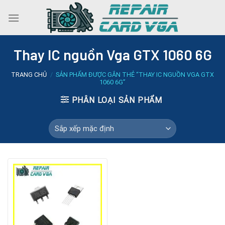
Skip
to
content
Thay IC nguồn Vga GTX 1060 6G
TRANG CHỦ
/
SẢN PHẨM ĐƯỢC GẮN THẺ “THAY IC NGUỒN VGA GTX
1060 6G”
PHÂN LOẠI SẢN PHẨM