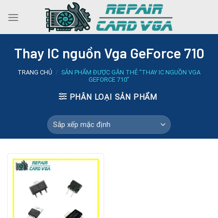
Skip
to
content
Thay IC nguồn Vga GeForce 710
TRANG CHỦ
/
SẢN PHẨM ĐƯỢC GẮN THẺ “THAY IC NGUỒN VGA
GEFORCE 710”
PHÂN LOẠI SẢN PHẨM