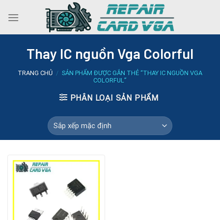
Skip
to
content
Thay IC nguồn Vga Colorful
TRANG CHỦ
/
SẢN PHẨM ĐƯỢC GẮN THẺ “THAY IC NGUỒN VGA
COLORFUL”
PHÂN LOẠI SẢN PHẨM